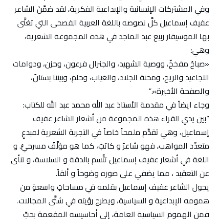
وفي المشتركات الإنسانية والإبداعية الفكرية، لقد ضمَّنَ الشاعر
عفيف إسماعيل كلَّ نصوصه باللغة العربية الفصحى التي تغنَّى
بها الموسيقار ربيع عبد الماجد في هذه المجموعة الشعرية،
وهي:
«صباحٌ مفخخٌ، ووصية الشهيد، والجنرال فرعون، وحزن، ودوامات
التجاعيد والريح، ومحنة الجلاد، والغياب، وحلم، وبيننا بستانٌ،
والصفحة الأخيرة».”
وجاء ايضاً في مقدمة الأستاذ عبد الله محمد عبد الله للكتاب:
“بين يدي القراء هذه المجموعة من أشعار الشاعر عفيف
إسماعيل، وهي تقدِّم ملمحاً خاصاً في التجربة الشعرية لمبدعٍ
متعدِّد المواهب، فهو شاعرٌ و كاتبٌ، كما هو مؤلِّفٌ مسرحيٌّ. و
اللغة في أشعار عفيف إسماعيل تتَّسم بالدقة و السلاسة، و تنأى
عن التعقيد ، مما يضفي على صوره وضوحاً و ألقاً.
يجول الشاعر عفيف إسماعيل بقلمه في مساحاتٍ واسعةٍ من
همومه الإبداعية و السياسية، ويطرح رؤيته في شتَّى المجالات.
فمن الهموم السياسية العامة، إلى أحاسيسه المفعمة بحبِّ