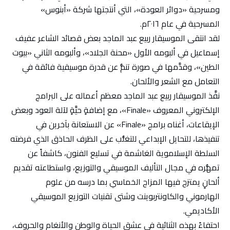
ومسرحية «دوائر العودة»، التي أنتجتها شركة «أبنوس»
المسرحية في عام ٢٠١٦م.
لقد انتقى الموسيقار ربيع عبد الماجد بعض قصائد الشاعر عفيف
إسماعيل في ألبومه الأول «محنة الجلاد»، وألبومه الثاني «بيوت
الطين»، وقدَّمها في صورة تنمُّ عن قدرة موسيقية فائقة في
التعامل مع الشعر والألحان.
نفَّذ الموسيقار ربيع عبد الماجد معظم أعماله على البرامج
الإلكتروني المعروف «Finale»، مع إضافةٍ حيَّةٍ لآلة العود وبعض
الإيقاعات، أغناه برامج «Finale» عن الاستعانة بآخرين في
تنفيذها، للتحايل الإبداعي للتغلُّب على الظرف الحاذق الذي فرضته
السلطة الإسلاموية الغاشمة في تسليع الفنون، كاشفاً عن
تمهُّره في مجال التأليف الموسيقي والتوزيع، واستطاعته تقديم
ألحانٍ يمتزج فيها المزاج الخماسي بما درسه من علوم
الهارموني والكاونتربوينت وشتى تقنيات التوزيع الموسيقي
الأكاديمي.
احتفاءً بهذه الثنائية في عشق الحياة والوطن والأنغام والحروف،