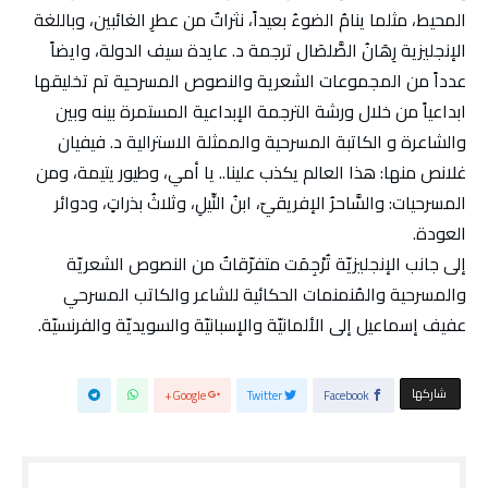
المحيط، مثلما ينامُ الضوءُ بعيداً، نثراتٌ من عطرِ الغائبين، وباللغة
الإنجليزية رِهَانُ الصَّلصَال ترجمة د. عايدة سيف الدولة، وايضاً
عدداً من المجموعات الشعرية والنصوص المسرحية تم تخليقها
ابداعياً من خلال ورشة الترجمة الإبداعية المستمرة بينه وبين
والشاعرة و الكاتبة المسرحية والممثلة الاسترالية د. فيفيان
غلانص منها: هذا العالم يكذب علينا.. يا أمي، وطيور يتيمة، ومن
المسرحيات: والسَّاحرُ الإفريقيّ، ابنُ النِّيلِ، وثلاثُ بذراتٍ، ودوائر
العودة.
إلى جانب الإنجليزيّة تُرْجِمَت متفرّقاتٌ من النصوص الشعريّة
والمسرحية والمُنمنمات الحكائية للشاعر والكاتب المسرحي
عفيف إسماعيل إلى الألمانيّة والإسبانيّة والسويديّة والفرنسيّة.
‫‫ شاركها‬
Google+
Twitter
Facebook