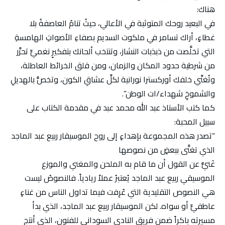
هناك:
في البعيد روحك المتوثبة في الأعالي، حيثُ تنامُ العاصفةُ بلا
غطاءٍ، أراك تسامر في ملكوت السديم بصفاءِ الأصواتِ الهامسةِ
التي تخلَّصت من ذبذبات النشاز، وتنتخب ألحانك بتفكيرٍ نغميٍّ تحرَّر
من شرطية حدود المكان والزمان، ومن قلق الخرائط العاطلة،
وتُغنِّي خلفك أوركسترا نورانية لكلِّ عشاقِ الكون، وتخصُّ بالهديلِ
والشموخِ شهداء/ات الوطن”.
كما كتب الأستاذ عبد الله محمد عبد في مقدمة الكتاب على
سبيل المحبة:
“تصدر هذه المجموعة بإهداءٍ إلى روح الموسيقار ربيع عبد الماجد
الذي تغنَّى ببعضٍ من نصوصها
غَنيٌّ عن القول أن ما قام به الملحن والمغني والموزع
الموسيقي ربيع عبد الماجد يُعتبرُ عملاً ريادياً. فالنصوصُ ليست
هي النصوص التقليدية التي عُرِفت فيما تداول الناس من غناءٍ
عاطفيٍّ أو سواه. لكن الموسيقار ربيع عبد الماجد، الذي بدأ
مسيرته باكراً ضمن فريق النادي السوداني للفنون، الذي أنتج