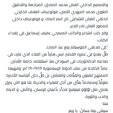
والتصميم الداخلي الفنان محمد الصادق، المراجعة والتدقيق
اللغوي محمد المهدي الأمين، فوتوغراف الغلاف الخارجي
الخلفي الفنان التشكيلي تاج السر الملك، و فوتوغراف داخلي
للمصور الفنان نادر النذير.
وقد كتب الشاعر والكاتب المسرحي عفيف إسماعيل في إهداء
الكتاب:
“إلى صديقي الموسيقار ربيع عبد الماجد
ظلَّ يعدو في عمرِه القصير، ليس هارباً من الفناء الذي تبارت في
صناعته الدكتاتوريات في السودان منذ استقلاله، خاصة الثلاثين
عاماً الكالحة من عنف الدولة الإسلاموية ١٩٨٩-٢٠١٩م، وقهرها
الممنهج للفنون والفنَّانات والفنانين. بل ظلَّ حتى أنفاسه الأخيرة
متوثِّباً ومصادماً يغنِّي من أجل الفقراء والحرية. ها هو الآن يبرق
بقلبي مثل لؤلؤةٍ فينيقيةٍ تتجدَّد بأغنياتٍ للإنسان، والأمل، و الحياة
والحب والثورة.
هنا:
سيبقى بيننا بستانٌ.. يا ربيع.