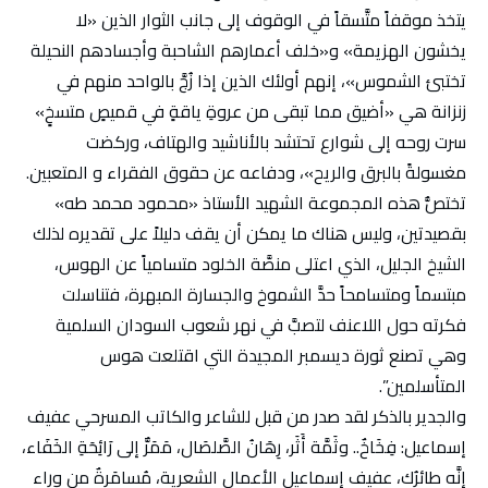
يتخذ موقفاً متَّسقاً في الوقوف إلى جانب الثوار الذين «لا
يخشون الهزيمة» و«خلف أعمارهم الشاحبة وأجسادهم النحيلة
تختبئ الشموس»، إنهم أولئك الذين إذا زُجَّ بالواحد منهم في
زنزانة هي «أضيق مما تبقى من عروةِ ياقةٍ في قميصٍ متسخٍ»
سرت روحه إلى شوارع تحتشد بالأناشيد والهتاف، وركضت
مغسولةً بالبرق والريح»، ودفاعه عن حقوق الفقراء و المتعبين.
تختصُّ هذه المجموعة الشهيد الأستاذ «محمود محمد طه»
بقصيدتين، وليس هناك ما يمكن أن يقف دليلاً على تقديره لذلك
الشيخ الجليل، الذي اعتلى منصَّة الخلود متسامياً عن الهوس،
مبتسماً ومتسامحاً حدَّ الشموخ والجسارة المبهرة، فتناسلت
فكرته حول اللاعنف لتصبَّ في نهر شعوب السودان السلمية
وهي تصنع ثورة ديسمبر المجيدة التي اقتلعت هوس
المتأسلمين”.
والجدير بالذكر لقد صدر من قبل للشاعر والكاتب المسرحي عفيف
إسماعيل: فِخَاخٌ.. وثَمَّة أَثَر، رِهَانُ الصَّلصَال، مَمَرٌّ إلى رَائِحَةِ الخَفَاء،
إنَّه طائرُك، عفيف إسماعيل الأعمال الشعرية، مُسامَرةٌ من وراء