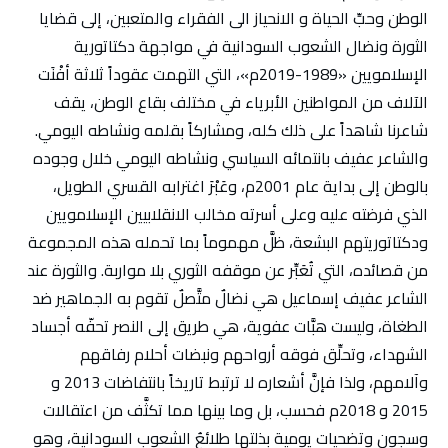
الوطن وحبِّ الحياة و الانحياز الى الفقراء والمتعبين، إلى قضايا
الثورة ونضال الشعوب السودانية في مواجهة دكتاتورية
الإسلامويين «1989-2019م»، التي التهمت عقوداً ثلاثة أفْنَت
الآلاف من المواطنين الأبرياء في مختلف بقاع الوطن، يقف
شاعرنا شاهداً على ذلك كله، ومشاركاً بقلمه ونشاطه اليومي.
والشاعر عفيف بانتمائه السياسي ونشاطه اليومي خلال وجوده
بالوطن إلى بداية عام 2001م، وعَبْرَ اغترابه القسري الطويل،
الذي فرضته عليه وعلى أسرته مخالب الانقلابيين الإسلامويين
ودكتاتوريتهم البشعة، ظلَّ مهموماً بما تحمله هذه المجموعة
من قصائده، التي تُعَبِّر عن موقفه الثوري بلا مواربة. والثورة عند
الشاعر عفيف إسماعيل هي نضالٌ متَّصلٌ تقوم به الجماهير ضد
الطغاة، وليست هبَّات عفوية، هي طريق إلى النصر تحفّه أجساد
الشهداء، وتحلِّق فوقه أرواحهم ونبضات أحلام رفاقهم
وآلامهم، ولذا فإنَّ أشعاره لا ترتبط تاريخاً بانتفاضات 2013 و
2015 و 2018م فحسب، بل وما بينها مما تكثَّف من اعتقالات
وسجون وتضحيات يومية بذلتها طلائعُ الشعوب السودانية، وهو