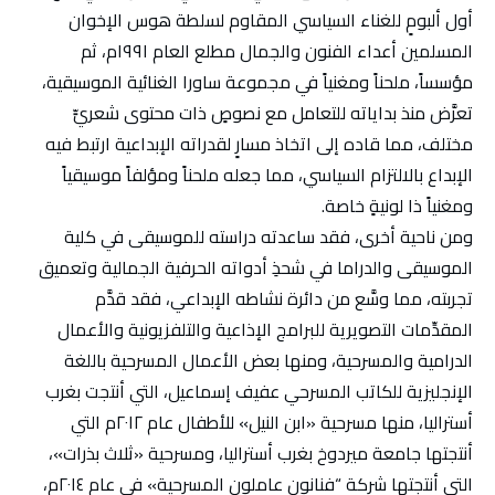
أول ألبومٍ للغناء السياسي المقاوم لسلطة هوس الإخوان
المسلمين أعداء الفنون والجمال مطلع العام ١٩٩١م، ثم
مؤسساً، ملحناً ومغنياً في مجموعة ساورا الغنائية الموسيقية،
تعرَّض منذ بداياته للتعامل مع نصوصٍ ذات محتوى شعريٍّ
مختلف، مما قاده إلى اتخاذ مسارٍ لقدراته الإبداعية ارتبط فيه
الإبداع بالالتزام السياسي، مما جعله ملحناً ومؤلفاً موسيقياً
ومغنياً ذا لونيةٍ خاصة.
ومن ناحية أخرى، فقد ساعدته دراسته للموسيقى في كلية
الموسيقى والدراما في شحذِ أدواته الحرفية الجمالية وتعميق
تجربته، مما وسَّع من دائرة نشاطه الإبداعي، فقد قدَّم
المقدِّمات التصويرية للبرامج الإذاعية والتلفزيونية والأعمال
الدرامية والمسرحية، ومنها بعض الأعمال المسرحية باللغة
الإنجليزية للكاتب المسرحي عفيف إسماعيل، التي أنتجت بغرب
أستراليا، منها مسرحية «ابن النيل» للأطفال عام ٢٠١٢م التي
أنتجتها جامعة ميردوخ بغرب أستراليا، ومسرحية «ثلاث بذرات»،
التي أنتجتها شركة “فنانون عاملون المسرحية» في عام ٢٠١٤م،