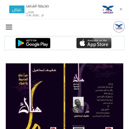
صحيفة الشاهد
عرض
✕
مجانى
في غوغل بلاي