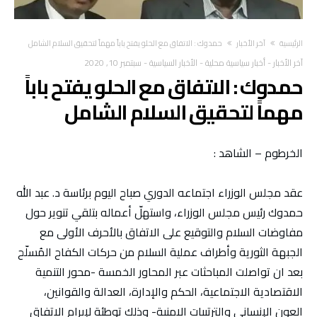
‫الرئيسية‬
آخر الأخبار
حمدوك : الاتفاق مع الحلو يفتح باباً مهماً لتحقيق السلام الشامل
آخر الأخبار
-
أخبار سياسية محلية
-
الأخبار السياسية
-
سبتمبر 10, 2020
حمدوك : الاتفاق مع الحلو يفتح باباً
مهماً لتحقيق السلام الشامل
الخرطوم – الشاهد :
عقد مجلس الوزراء اجتماعه الدوري صباح اليوم برئاسة د. عبد الله
حمدوك رئيس مجلس الوزراء، واستهلّ أعماله بتلقي تنوير حول
مفاوضات السلام والتوقيع على الاتفاق بالأحرف الأولى مع
الجبهة الثورية وأطراف عملية السلام من حركات الكفاح المُسلّح
بعد ان تواصلت المباحثات عبر المحاور الخمسة -محور التنمية
الاقتصادية الاجتماعية، الحكم والإدارة، العدالة والقوانين،
العون الإنساني والترتيبات الامنية- وذلك توطئة لإبرام الاتفاق