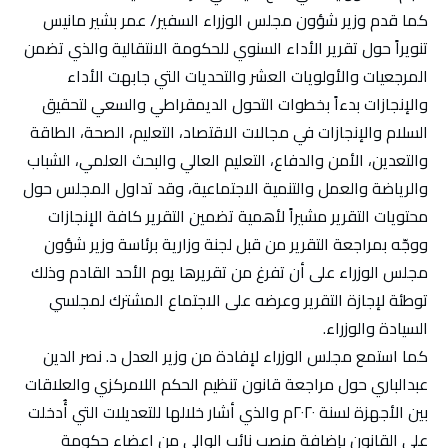
كما قدم وزير شؤون مجلس الوزراء السفير/ عمر بشير مانيس
تنويراً حول تقرير الأداء السنوي للحكومة الانتقالية والذي تضمن
المرجعيات والأولويات العشر والتحديات التي جابهت الأداء
والإنجازات بدءاً بخطوات التحول الديمقراطي والسعي لتحقيق
السلام والإنجازات في مجالات الاقتصاد، التعليم، الصحة، الطاقة
والتعدين، الأمن والدفاع، التعليم العالي والبحث العلمي، الشباب
والرياضة والعمل والتنمية الاجتماعية، وقد تداول المجلس حول
محتويات التقرير مشيراً لأهمية تضمين التقرير كافة الإنجازات
ووجّه بمراجعة التقرير من قبل لجنة وزارية برئاسة وزير شؤون
مجلس الوزراء على أن تفرغ من تقريرها يوم الأحد القادم وذلك
توطئة لإجازة التقرير وعرضه على الاجتماع المشترك لمجلسي
السيادة والوزراء.
كما استمع مجلس الوزراء لإفادة من وزير العدل د. نصر الدين
عبدالباري حول مراجعة قانون تنظيم الحكم اللامركزي والعلاقات
بين الأجهزة لسنة ٢٠٢٠م والذي أشار خلالها للتعديلات التي أُدخلت
على القانون بإضافة منصب نائب الوالي من اعضاء حكومة