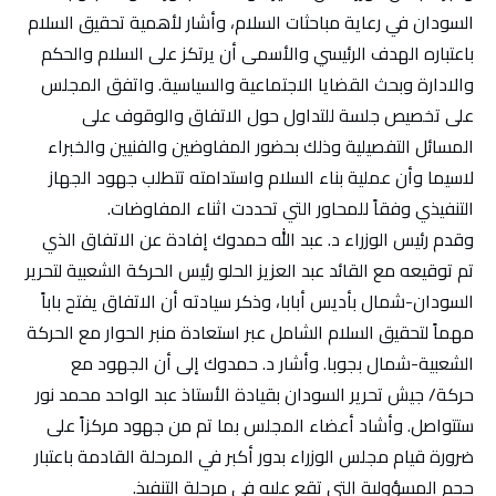
السودان في رعاية مباحثات السلام، وأشار لأهمية تحقيق السلام
باعتباره الهدف الرئيسي والأسمى أن يرتكز على السلام والحكم
والادارة وبحث القضايا الاجتماعية والسياسية. واتفق المجلس
على تخصيص جلسة للتداول حول الاتفاق والوقوف على
المسائل التفصيلية وذلك بحضور المفاوضين والفنيين والخبراء
لاسيما وأن عملية بناء السلام واستدامته تتطلب جهود الجهاز
التنفيذي وفقاً للمحاور التي تحددت اثناء المفاوضات.
وقدم رئيس الوزراء د. عبد الله حمدوك إفادة عن الاتفاق الذي
تم توقيعه مع القائد عبد العزيز الحلو رئيس الحركة الشعبية لتحرير
السودان-شمال بأديس أبابا، وذكر سيادته أن الاتفاق يفتح باباً
مهماً لتحقيق السلام الشامل عبر استعادة منبر الحوار مع الحركة
الشعبية-شمال بجوبا. وأشار د. حمدوك إلى أن الجهود مع
حركة/ جيش تحرير السودان بقيادة الأستاذ عبد الواحد محمد نور
ستتواصل. وأشاد أعضاء المجلس بما تم من جهود مركزاً على
ضرورة قيام مجلس الوزراء بدور أكبر في المرحلة القادمة باعتبار
حجم المسؤولية التي تقع عليه في مرحلة التنفيذ.