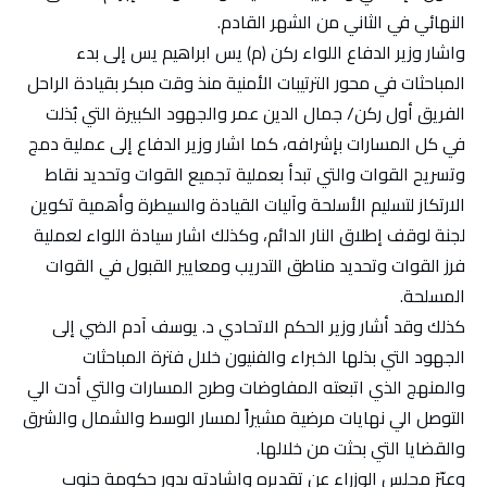
النهائي في الثاني من الشهر القادم.
واشار وزير الدفاع اللواء ركن (م) يس ابراهيم يس إلى بدء
المباحثات في محور الترتيبات الأمنية منذ وقت مبكر بقيادة الراحل
الفريق أول ركن/ جمال الدين عمر والجهود الكبيرة التي بُذلت
في كل المسارات بإشرافه، كما اشار وزير الدفاع إلى عملية دمج
وتسريح القوات والتي تبدأ بعملية تجميع القوات وتحديد نقاط
الارتكاز لتسليم الأسلحة وآليات القيادة والسيطرة وأهمية تكوين
لجنة لوقف إطلاق النار الدائم، وكذلك اشار سيادة اللواء لعملية
فرز القوات وتحديد مناطق التدريب ومعايير القبول في القوات
المسلحة.
كذلك وقد أشار وزير الحكم الاتحادي د. يوسف آدم الضي إلى
الجهود التي بذلها الخبراء والفنيون خلال فترة المباحثات
والمنهج الذي اتبعته المفاوضات وطرح المسارات والتي أدت الي
التوصل الي نهايات مرضية مشيراً لمسار الوسط والشمال والشرق
والقضايا التي بحثت من خلالها.
وعبّرَ مجلس الوزراء عن تقديره واشادته بدور حكومة جنوب