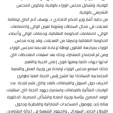
الولاية، وتشكيل مجلس الوزراء بالولاية، وتكوين المجلس
التشريعي بالولاية.
من جانبه أشار وزير الحكم الاتحادي د. يوسف آدم الضي لإضافة
تعديلات في مجال السلطات وشروط تعيين الوالي واختصاصات
الوالي، اختصاصات الحكومة الانتقالية، وحصانات الوالي وأعضاء
الحكومة الانتقالية وغيرها من التعديلات، وقد وجه مجلس
الوزراء بمراجعة القانون توطئة لإعادة تقديمه لمجلس الوزراء
ومن ثم للاجتماع المشترك، وذلك بعد استيفاء الملاحظات التي
ابدتها جهات كثيرة ومنها قوى إعلان الحرية والتغيير.
كذلك استمع مجلس الوزراء لإفادة من وزيرة العمل والتنمية
الاجتماعية الاستاذة/ لينا الشيخ رئيس اللجنة العليا لطوارئ
الخريف حول السيول والفيضانات بالبلاد والتي تشير لازدياد عدد
الولايات المتأثرة بالفيضانات واستمرار جهود اللجنة التي استقبلت
الوفد المصري برئاسة وزيرة الصحة والسُكّان المصرية، الدكتورة
هالة زايد، ووصول المساعدات الاماراتية والقطرية ودخول
القطاع الخاص السوداني والجهود الشعبية في إغاثة المتضررين