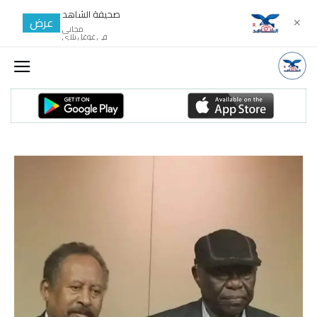
صحيفة الشاهد
عرض
✕
مجانى
في غوغل بلاي