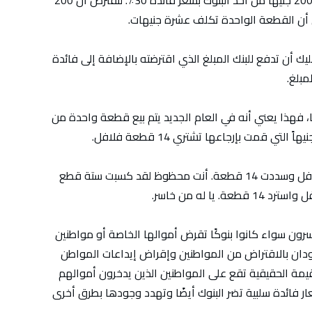
دعونا نعطي مثالا على ذلك. لنفترض أنك اقترضت 200 جنيهاً من أحد البنوك بسعر فائدة 30٪. لنفترض أن 200
ك أن تدفع للبنك المبلغ الذي اقترضته بالإضافة إلى فائدة
 إلى 90 في المائة سنويًا، فهذا يعني أنه في العام الجديد يتم بيع قطعة واحدة من
في الحقيقة أنك تكون قد اقترضت 20 قطعة فلافل وسددت 14 قطعة. أنت محظوظ لقد كسبت ستة قطع
ون سواء كانوا بنوكًا تقرض أموالها الخاصة أو مواطنين
سودان بالاقتراض من المواطنين وإقراض إيداعات المواطن
قيمة الحقيقية تقع على المواطنين الذين يدخرون أموالهم
عار فائدة سلبية تضر البنوك أيضًا وتهدد وجودها بطرق أخرى