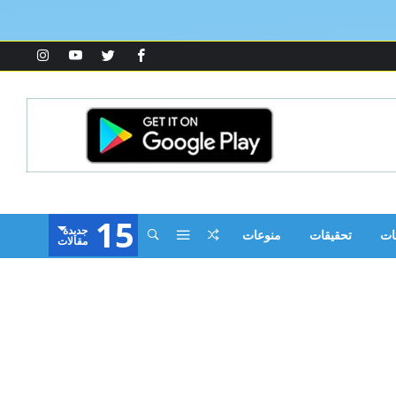
15
‫جديدة‬
ات
تحقيقات
منوعات
‫مقالات‬