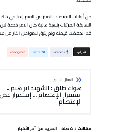
معقدة.
من أوليات الاقتصاد التمييز بين القيم (بما في ذل
السابقة المرتبات بنسبة عالية كان الامر خدعة لا
قد انخفضت قيمته ولم يتبق للمواطن اكثر من عب
‫‫ شاركها‬
Google+
Twitter
Facebook
هواء طلق : الشهيد ابراهيم ..
استمرار الإعتصام … إستمرار فض
الإعتصام
‫مقالات ذات صلة‬
‫المزيد من ‬ آخر الأخبار