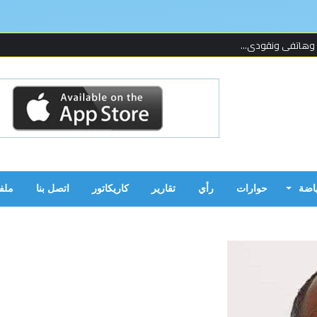
 وهاتفي ونقودي...
 لإحدى المنظما...
 على قدمين!...
ن بالحرب...
ياضة
حوارات
رأي
تقارير
كاريكاتور
اتصل بنا
ملف