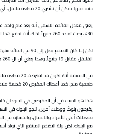
جنيه حينها يمكن أن تشتري 20 قطعة فلافل، أي أن القطعة الواحدة تكلف عشرة جنيهات.
يعني معدل الفائدة الاسمي أنه بعد عام واحد، علي
30٪، بحيث تسدد 260 جنيهاً. لذلك أنت تدفع هذا المبلغ.
لكن إذا كان التضخم يصل
الفلافل مقابل 19 جنيهاً. وهذا يعني أن ال 260 جنيهاً التي قمت بإرجاعها تشتري 14 قطعة فلافل.
طعمية ملح. كما أعطاك المقرض 20 قطعة فلافل واسترد 14 قطعة. يا له من خاسر.
هذا هو السبب في أن المقرضين في السودان خاسر
يقرضون بنوكًا ووكلاء آخرين. تنجو البنوك في ال
بمعدلات أعلى للأفراد والاعمال. والخسارة في ال
مع البنوك. لكن بيئة التضخم المرتفع التي تولد أس