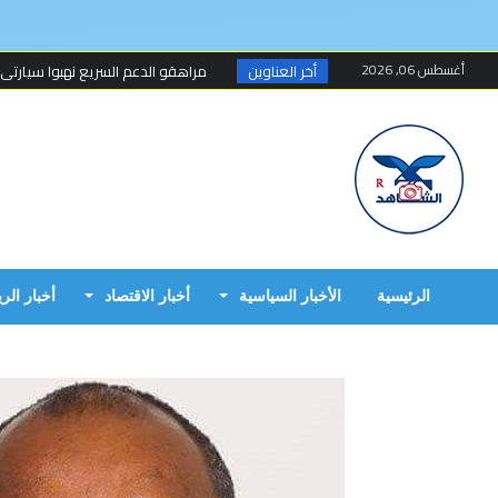
أغسطس 06, 2026
أخر العناوين
مراهقو الدعم السريع نهبوا سيارتي
مسلحون ينهبون مستودعا وعربة تتبع
أخطاء البرهان الكارثية في حرب 15 أبريل...
مبارك الفاضل.. الخزي و العار يمشيان
البرهان وحميدتي وافقا على هدنة 7 أيام تبدأ 4 م...
إنتهى عهد تهديد المواطنين السودانيي
الرئيسية
الأخبار السياسية
أخبار الاقتصاد
أخبار الر