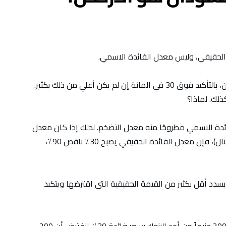
الحقيقي، وليس معدل الفائدة الاسمي.
معدلات الفائدة الاسمية عالية للغاية في السودان، بالتأكيد فوق 30 في المائة إن لم يكن أعلي من ذلك بكثير.
لك. لماذا؟
ئدة الاسمي مطروحًا منه معدل التضخم. لذلك إذا كان معدل
التضخم 90٪ وسعر الفائدة الاسمي 30٪ (مجرد مثال)، فإن معدل الفائدة الحقيقي يصبح 30٪ ناقص 90٪،
دد أقل بكثير من القيمة الحقيقية التي اقترضها ويتكبد