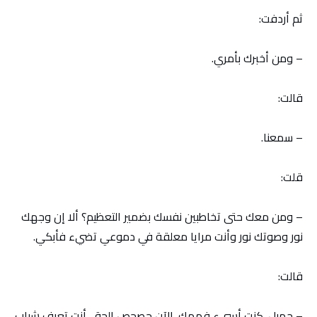
ثم أردفت:
– ومن أخبرك بأمري.
قالت:
– سمعنا.
قلت:
– ومن معك حتى تخاطبين نفسك بضمير التعظيم؟ ألا إن وجهك
نور وصوتك نور وأنت مرايا معلقة في دموعي تضيء فأبكي.
قالت:
– جميل. كنت أسيء فهمك. الآن حصحص الحق. أنت تعرف شباب