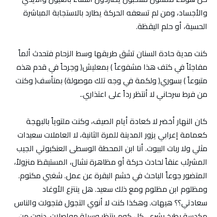
والأجساد، ومن لم تسعفه الحركة يطارد بالاستجابة المباشرة
الحسية، أو حلم اليقظة.
كنت مدية حادة السنان تشق طريقها وسط الزحام فتحدث ألماً
مفاجئاً في كتف هذا مشفوعاً ) بمعليش( وجرحاً في قدم هذه
متبوعاً ) بسوري( ولكمة في وجه تلك موصولة) بمتأسف( وكنت
من فرط سرحاني لا أنتظر رداً على اعتذاري..
كان النهار أخضر لا كعادة أيام الصيف، وكنت ملتوياً بالبهجة
كعمامة إعرابي يزور المدينة للمرة الثانية، لا العاملات سعيدات
مثلي ولا ربات البيوت. أنا ابن المحطة الوسطى العنكبوتي الجيب
المشرئب عنقاً لحادث حركة أو مظاهرة نشال، المستيقظ منزولاً،
المتضور جوعاً الباحث في خشم البقرة عن عمل. شغبي مكتوم.
ومظلوم ابن مظلوم ومع ذلك سعيد. هل ينتزع الأوغاد
سعادتي؟؟ هيهات. وهكذا كنت لا أنوي التجول فتجولت والناس
مكدسة بطيخ بشري. كل كوم ينتظر وسيلة مواصلات. دنوت من