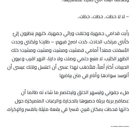
– لا لا حطت.. حطت.. حطت..
رأيت قدامي جمهرة وخلفت ورائي جمهرة. كلهم ينظرون إليّ
كأنني مرتكب الحادث. كدت اصرخ فيهم: – طارت! ولكنني وجدت
الأسفلت ممتداً أمامي فمشيت ومشيت ومشيت ومشيت؛ ذلك
الظهر الكئيب. لا منبع حلمي وصلت ولا دارنا، النهر اقرب وعيون
الحبيبات أكثر أمناً، فلأذهب لهذا عسى أن اغتسل ولتلك عيسى أن
أتوسد سوادها وأنام في متن بياضها
ملء جفوني وليسهر الخلق وليختصم ما شاء له طالما أن
عصافير برية بريئة حصبوها بالحجارة والرغبات المتمركزة حول
ذاتها فحطت بمكان قبيح، قسرا في بقعة مليئة بالقسر والإكراه.
———-