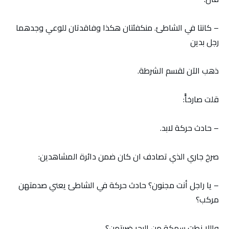
– كانتا في الشاطئ. منكفئتان هكذا وفاقدتان للوعي وجدهما
رجل بدين
ذهب الآن لقسم الشرطة.
قلت صارخاًً:
– حادث حركة لابد.
صرخ جاري الذي تصادف ان كان ضمن دائرة المشاهدين:
– يا راجل أنت مجنون؟ حادث حركة في الشاطئ يعني صدمتهن
مركب؟
واللا نطت سمكة من البحر ضربتهن؟