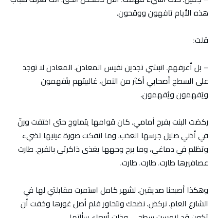
هذه الأيام تافهون ووقحون.
قلت:
– بل أعرفهم. انبشي تجدين نفيس المعادن. المعادن لا توجد
على السطح أصحابي أكثر من النمل، غالبيتهم يتَفهمون
ويَفهمون ويُفهمون.
ركضت البنت بفرح أمامي. كان قوامها يتماوج حتى اختفت ورنّ
في أذني صليل جرسها العذب. وما انفكت صورة عينيها تضيء
وتظلم في دماغي، وما برح وجهها يغذى ذاكرتي بالفرح. طارت
عصافيرها طارت. طارت. طارت.
وهكذا أصبحنا صديقين. لشهر كامل استمرت مقابلتي لها في
الشارع العام. نركض. نضحك ونتحاور فلم أصل غورها وخفت أن
تكون قد لامست سطحي. وذات أربعاء سألتها.