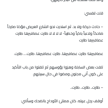
قلت لنفسي:
– حادث حركة ولا بد. ثم استدرت نحو الشارع العريض مؤذنا صارخاً
ضاحكاً ولاعباً باكياً وخطيباً- لا لا لا لا طارت عصافيرها طارت
عصافيرها طارت
عصافيرها؛ طارت عصافيرها. طارت عصافيرها. طارت…. طارت.
تلفت بعض السابلة وهزوا رؤوسهم ثم تلفتوا من باب التأكيد
على كون أني مجنون ومضوا في حال سبيلهم.
– طارت.. طارت.. طارت..
أوقف رجل عربته. كان ممتلئ الأوداج بالضحك وسألني: