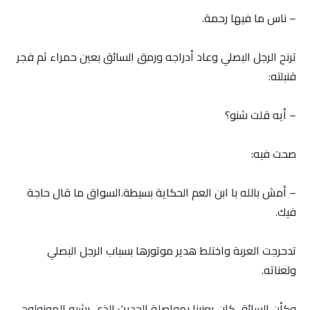
– ناس ما فيها رحمة.
ترنح الرجل البصلي وعاد أدراجه ورمق السائق بعين حمراء ثم فجر
قنبلته:
– أيه قلت شنو؟
صحت فيه:
– أمش بالله با ابن العم الحكاية بسيطة.السواق ما قال حاجة
فيك.
تدحرجت العربة واختلط هدير موتورها بسباب الرجل البصلي
ولعناته.
وكأن السائق كان يعنينا بمواصلة الحديث الذي يشبه المونولوج