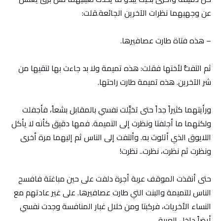
عن وجهيهما نظرات الآخرين الجائعة.قلت:
– هذه فتاة طارت عصافيرها.
ثم التفتُّ لأختها فقلت: هذه تميمة ولا بد جاءت بها لتقيها من
شر الآخرين. هذه تميمة طارت راحتها.
ورأيتهما كثيراً جداً حتى تخيَّلت نفسي بالمقابل بشعاً، فأجفلت
ولكنهما ما أجلفتا ونظرت إلى التميمة. فمها دقيق كأنه لا يأكل
اللايوق الذي أتلوث به. وألتفت إلى الناس ثم إليهما مرة أخرى
ونظرت ثم نظرت، نظرت.. نظرت!
حتى أنقذت الموقف عربة أجرة دلفت على حين مباغتة فافسح
الناس للتميمة والبنت التي طارت عصافيرها. على غير عادتهم مع
النساء الأخريات، فركبتا ومن خلال غبار المنافسة وجدت نفسي
أيضاً داخل العربة.