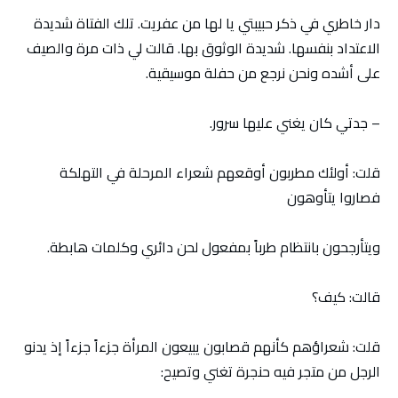
دار خاطري في ذكر حبيبتي يا لها من عفريت. تلك الفتاة شديدة
الاعتداد بنفسها. شديدة الوثوق بها. قالت لي ذات مرة والصيف
على أشده ونحن نرجع من حفلة موسيقية.
– جدتي كان يغني عليها سرور.
قلت: أولئك مطربون أوقعهم شعراء المرحلة في التهلكة
فصاروا يتأوهون
ويتأرجحون بانتظام طرباً بمفعول لحن دائري وكلمات هابطة.
قالت: كيف؟
قلت: شعراؤهم كأنهم قصابون يبيعون المرأة جزءاً جزءاً إذ يدنو
الرجل من متجر فيه حنجرة تغني وتصيح: