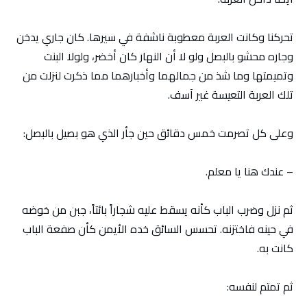
تحركنا وكانت العربة معطوبة ناشفة في سيرها. كان جاري يدخن
وجاره محشو بالبصل ولو لا أن النهار كان أخضر، ولولا البنت
وتميمتها وما شذ من جمالهما وأخبارهما مما ذكرت لنزلت من
تلك العربة التعيسة غير آسف.
وعلى كل تصرمت خمس دقائق حين جأر الذي هو بصيل بالبصل:
– عندك هنا يا معلم.
ثم نزل وضرب الباب كأنه يسقط عليه شجاراً بائتاً، جبن من خوضه
في حينه فاختزنه. تحسس السائق خده الأيمن كأن صفعة الباب
كانت به.
ثم تمتم لنفسه: