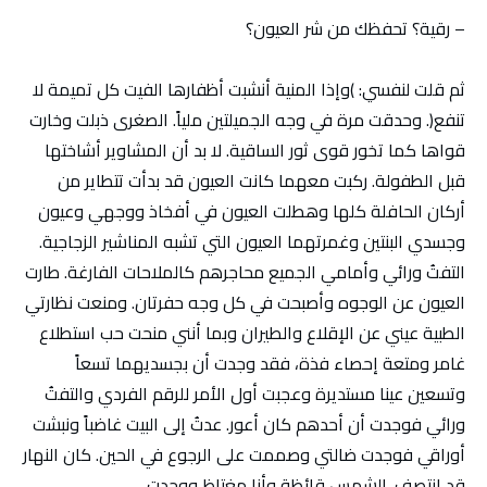
– رقية؟ تحفظك من شر العيون؟
ثم قلت لنفسي: )وإذا المنية أنشبت أظفارها الفيت كل تميمة لا
تنفع(. وحدقت مرة في وجه الجميلتين ملياً. الصغرى ذبلت وخارت
قواها كما تخور قوى ثور الساقية. لا بد أن المشاوير أشاختها
قبل الطفولة. ركبت معهما كانت العيون قد بدأت تتطاير من
أركان الحافلة كلها وهطلت العيون في أفخاذ ووجهي وعيون
وجسدي البنتين وغمرتهما العيون التي تشبه المناشير الزجاجية.
التفتُ ورائي وأمامي الجميع محاجرهم كالملاحات الفارغة. طارت
العيون عن الوجوه وأصبحت في كل وجه حفرتان. ومنعت نظارتي
الطبية عيني عن الإقلاع والطيران وبما أنني منحت حب استطلاع
غامر ومتعة إحصاء فذة، فقد وجدت أن بجسديهما تسعاً
وتسعين عينا مستديرة وعجبت أول الأمر للرقم الفردي والتفتُ
ورائي فوجدت أن أحدهم كان أعور. عدتُ إلى البيت غاضباً ونبشت
أوراقي فوجدت ضالتي وصممت على الرجوع في الحين. كان النهار
قد انتصف. الشمس قائظة وأنا مغتاظ ووجدت