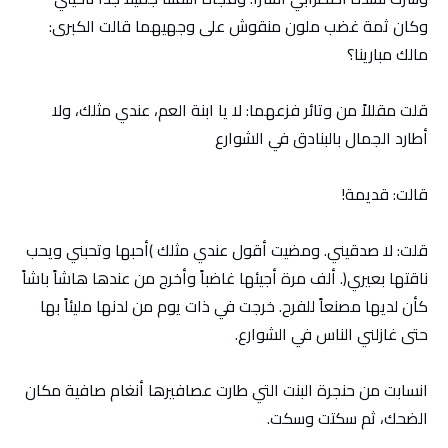
وكان ثمة غضب ملون منقوش على وجهيهما قالت الكبرى:
مالك مبارينا؟
قلت مقللاً من وتائر فزعهما: لا يا ابنة العم، عندي مثلك، ولا
أطارد الجمال بالبنادق في الشوارع
قالت: قديمة!
قلت: لا صدقيني. ومضيت أقول عندي مثلك )أحبها وتحبني ويحب
ناقتها بعيري(. ألف مرة أجيئها غاضباً وأخرج من عندها هاشاً باشاً
كأن لديها مصنعاً للفرح. خرجت في ذات يوم من لدنها مليئاً بها
حتى غازلني الناس في الشوارع.
انسابت من حنجرة البنت التي طارت عصافيرها أنغام صافية مكان
الضحك، ثم سكتت وسكت.