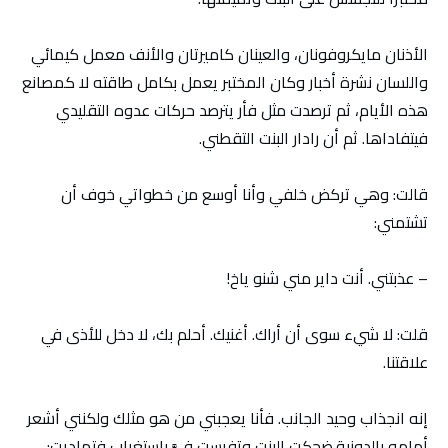
الأذنان مايكروفونان، والعينان كاميرتان والأنف معمل كيمائي
واللسان نشرة أخبار وكان المختبر يعمل بكامل طاقته لا كمصانع
هذه الأيام، ثم ترصدت مثل فأر يترصد حركات عدوه التقليدي
فيتفاداها. ثم أن رادار البنت التقطني.
قالت: وهي تركض خلفي وأنا أوسع من خطواتي خوف أن
تشتمني:
– عذبتني. أنت داير مني شنو ياخ!
قلت: لا شيء سوى أن أراك. أغنيك. أحلم بك، لا دخل للأذى في
علاقتنا.
إنه انجذاب وحيد الجانب. فأنا يعجبني من هو مثلك ولكنني أشعر
أمامه بالدونية.ضحكت البنت وتفرست فيَّ باستغراب فتماديت: