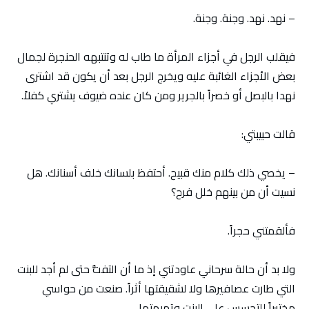
– نهد. نهد. وجنة. وجنة.
فيقلب الرجل في أجزاء المرأة ما طاب له وتنتبهه الحنجرة لجمال
بعض الأجزاء الغائبة عليه ويخرج الرجل بعد أن يكون قد اشترى
نهدا بالبصل أو خصراً بالجرير ومن كان عنده ضيوف يشتري كفلاً.
قالت حبيبتي:
– يخصي ذلك كلام منك قبيح. أحتفظ بلسانك خلف أسنانك. هل
نسيت أن من بينهم خلل فرح؟
فألقمتني حجراً.
ولا بد أن حالة سرحاني عاودتني إذ ما أن التفتُّ حتى لم أجد للبنت
التي طارت عصافيرها ولا لشقيقتها أثراً. صنعت من حواسي
مختبراً للتجسس على البنت وتميمتها.