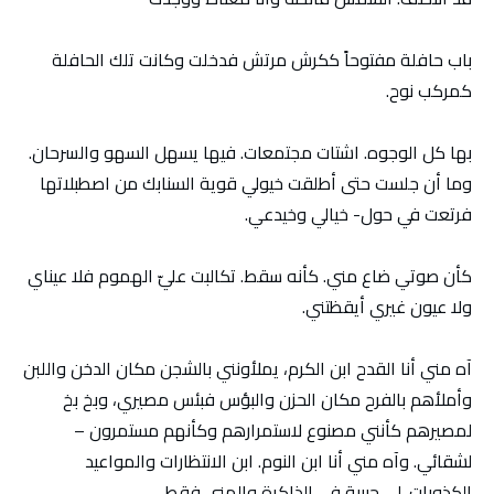
باب حافلة مفتوحاً ككرش مرتش فدخلت وكانت تلك الحافلة
كمركب نوح.
بها كل الوجوه. اشتات مجتمعات. فيها يسهل السهو والسرحان.
وما أن جلست حتى أطلقت خيولي قوية السنابك من اصطبلاتها
فرتعت في حول- خيالي وخيدعي.
كأن صوتي ضاع مني. كأنه سقط. تكالبت عليّ الهموم فلا عيناي
ولا عيون غيري أيقظتني.
آه مني أنا القدح ابن الكرم، يملأونني بالشجن مكان الدخن واللبن
وأملأهم بالفرح مكان الحزن والبؤس فبئس مصيري، وبخ بخ
لمصيرهم كأنني مصنوع لاستمرارهم وكأنهم مستمرون –
لشقائي. وآه مني أنا ابن النوم. ابن الانتظارات والمواعيد
الكذوبات. لي حبيبة في الذاكرة والمني فقط.