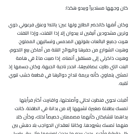
كان وجهها مستديراً ويبدو هكذا:
وكان أنفها كالخضر الطازج ولها عين؛ يالله! وعنق فرعوني ذوي
وترين مشدودين أنيقين لا يبدوان إلا إذا التفتت، وإذا التفتت
هربت جميع البائعات بفولهن المدمس وتساليهن المملوح.
وهربت الشوارع من حفرها والروائح النتنة من أماكن بيع اللحوم،
وهربت ذاكرتي إلى مستقبل أتمناه. إذا صببت ماءً في هامة
البنت التي طارت عصافيرها، انحدر ناحية الجبهة. وكان جسمها إذ
تمشي يتماوج، كأنه بريمة تنداح دوائرها في قطعة خشب تنوي
ثقبه.
أقبلت نحوي فنظرت لحالي وأصلحتها، واقتربت أكثر فرأيتها
تمسك بطفلة صغيرة تشبهها إلا من بدانة في الطفلة. كانت
يداهما تتشابكان كأنهما مصممتان خصيصاً لذلك، وكأن كلا
منهما تمسك بشرودها. وكانتا تعقدان الحواجب بلا دهش بين
كل دقيقة وأخرى بحيث يبدو ما يحدث لعينيهما مثل برق يغسل