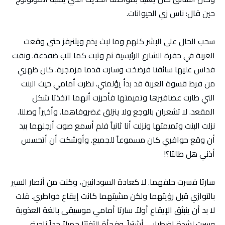
حين قال: ناس زي الحيوانات.
سحب الحال على البشر كلهم وما لبث يذم ويتنرفز حتى وقعت
العربة في حفرة الشارع الرئيسية ثم وثبت كما تثب ضفدعة. ونقت
فداس عليها سائقنا فرضخت وسارت قدما مزمجرة. كان ظهري
من فرط قسوة العربة قد بدأ يؤلمني. نظرت أمامي حيث البنت
التي طارت عصافيرها وتميمتها فأحرزت أنهما اتخذتا شكل
المقعد. لا تشعران بالوجع ولا ينزلق غضروفاهما. وأخيراً وصلنا.
نزلت البنت وتميمتها ونزلت أنا ثانياً فلم أسمع صوت أرجلهما بيد
أن وقع حوافري كان مسموعاً للجميع. وأوشكت أن أتحسس
أذني هل طالتا؟!
سارتا فسرت خلفهما. لا كعادة السودانيين، وكنت من أنصار السير
بالتوازي قبل رؤيتهما ولكن مشيتهما كانت إيقاع خواطري. قلت
لا بد أن ينبثق الإيقاع أولاً. سارتا أمامي موسيقى بالغة العذوبة
وسرت لشدة اضطرابي أشتراً. وفجأة التفتتا جميلاً جداً ناحيتي