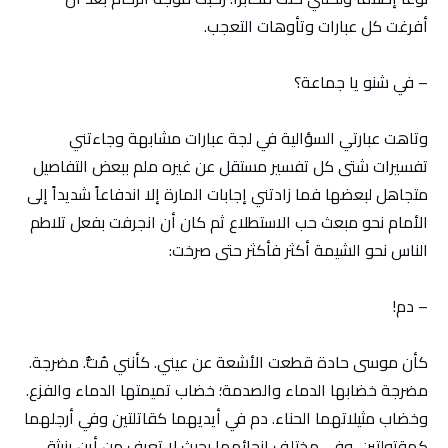
أفرغت كل عبارات وتأوهات التعجب.
– في شنو يا جماعة؟
وتاهت عبارتي السؤالية في لجة عبارات مشابهة وجاءتني
تفسيرات شتى كل تفسير مستقل عن غيره ملم ببعض التفاصيل
متجاهل لبعضها فما زادتني إجابات المارة إلا اندفاعاً شديداً إلى
الأمام نحو مبعث حب الاستطلاع ثم كان أن انجرفت بفعل تلاطم
الناس نحو الشيمة أكثر فأكثر حتى صرخت:
– دم!
كأن موسى حادة قطعت الأشعة عن عيني. كأنني مُتُّ. مضرجة.
مضرجة خضابها الدماء والصدمة؛ خضاب تميمتها الدماء والفزع.
وخضاب مثيلاتهما الحناء. دم في أيديهما كقاتلتين وفي أرجلهما
كمقتولتين. وفي مختلف انحائهما بحيث لا تعرف من أين ينبثق