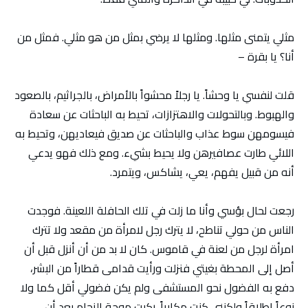
مثلي يتمنى مثلها. ومثلها لا يرضي بمثل من هو مثلي. فمثل من
أنا؟ يا بقرة –
قلت لنفسي يا وحشاً. يا رجلاً محشواً بالأمراض، بالجراثيم، بالصعود
والهبوط. وبالتحولات والاهتزازات، تحيط به الباحثات عن سعادة
فيسومهن سوط عذاب والباحثات عن صديق فيعاديهن، وتحيط به
اللائي طارت عصافيرهن ولا يحيط بشيء. ومع ذلك فهو يدعي
أنه من قبيل يفهم، يعي، يشاكس، ويتمرد.
رجعت لحال بؤسي وأنا ما زلت في تلك الحافلة اللعينة. فوجدت
الناس من حولي تناطح، لا يترك رجل لامرأة من مقعد ولا تترك
امرأة لرجل من لعنة في قاموس. كان لا بد من أن أنزل قبل أن
أصل إلى المحطة بغيتي فنزلت ورأيت قدامى قطاراً من البشر،
دفع به الفضول نحو المستشفى ولم يكن فضولي أقل كما ولا
نوعاً إطلاقاً ولكنني كنت مكابراً. ركبت موجة الزحام بعد أن