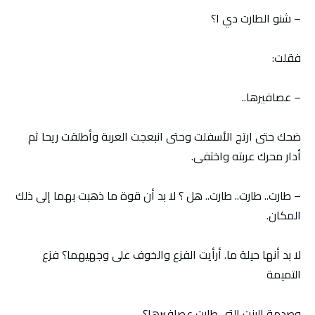
– شنو الطارت دي ا؟
فقلت:
– عصافيرها..
ضحك حتى ارتج الأسفلت وحتى انبعجت العربة وأطلقت ريحا ثم
أدار محرك عربته واختفى.
– طارت.. طارت.. طارت.. هل ؟ لا بد أن قوة ما ذهبت بهما إلى ذلك
المكان.
لا بد أنها حيلة ما. أرأيت الفزع والخوف على وجهيهما؟ فزع
التميمة
وصدمة البنت التي طارت عصافيرها؟