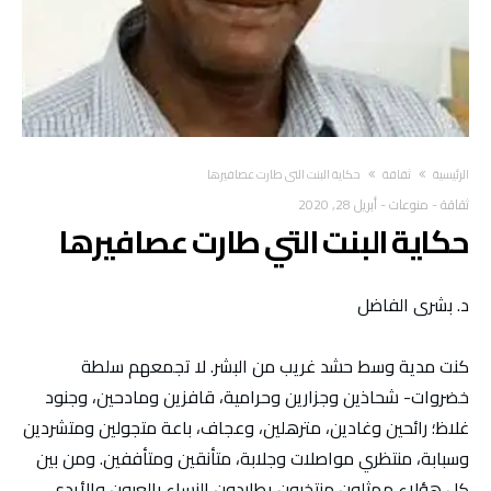
‫الرئيسية‬
ثقاقة
حكاية البنت التي طارت عصافيرها
ثقاقة
-
منوعات
-
أبريل 28, 2020
حكاية البنت التي طارت عصافيرها
د. بشرى الفاضل
كنت مدية وسط حشد غريب من البشر. لا تجمعهم سلطة
خضروات- شحاذين وجزارين وحرامية، قافزين ومادحين، وجنود
غلاظ؛ رائحين وغادين، مترهلين، وعجاف، باعة متجولين ومتشردين
وسبابة، منتظري مواصلات وجلابة، متأنقين ومتأففين. ومن بين
كل هؤلاء ممثلون منتخبون يطاردون النساء بالعيون والأيدي