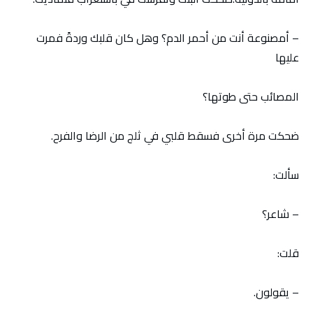
– أمصنوعة أنت من أحمر الدم؟ وهل كان قلبك وردةً فمرت
عليها
المصائب حتى طوتها؟
ضحكت مرة أخرى فسقط قلبي في ثلج من الرضا والفرح.
سألت:
– شاعر؟
قلت:
– يقولون.