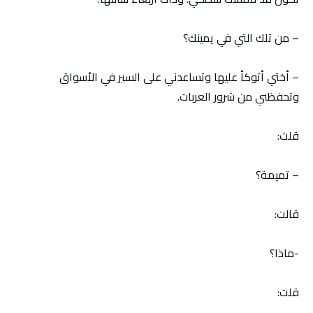
– من تلك التي في يمينك؟
– أختي أتوكأ عليها وتساعدني على السير في الأسواق
وتحفظني من شرور العربات.
قلت:
– تميمة؟
قالت:
-ماذا؟
قلت: