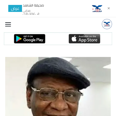
صحيفة الشاهد
عرض
✕
مجانى
في غوغل بلاي