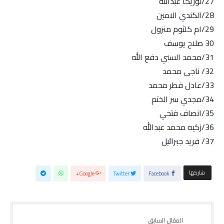
27/لوريكا عبدالله
28/الكندي الامين
29/ام كلثوم منزول
30 صلاح يوسف
31/محمد السني دفع الله
32/ ناجى محمد
33/عادل فطر محمد
34/مجدي سر الختم
35/انصاف فتحي
36/زكيه محمد عبدالله
37/ فريد جبرائيل
‫‫ شاركها‬
Google+
Twitter
Facebook