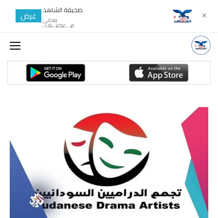
صحيفة الشاهد
عرض
✕
مجانى
في غوغل بلاي