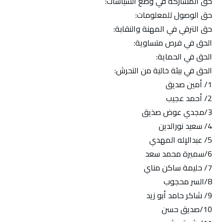
حق المشاركة في وضع السياسات:
حق الوصول للمعلومات:
حق الترقي في المهنة والنقابة:
الحق في فرص متساوية:
الحق في الحماية:
الحق في بيئة خالية من التحرش:
1/ أمين صديق
2/ أحمد عجيب
3/مجدي عوض صذيق
4/ سعيد نورالدين
5/ عبدالإله المهدي
6/سميرة محمد سعد
7/ حليمة ساكن مناي
8/السر محجوب
9/ شاكر حامد أبو زيد
10/صديق حسن