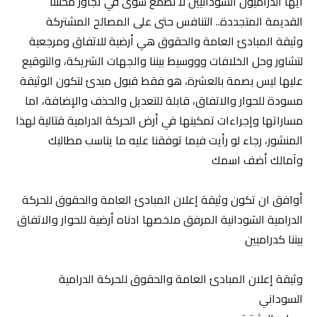
أيها الدراميون السودانيين لا نطمع سوى في تجاوز محنتنا
القديمة المتجددة.. التنافس حتى على المصالح المشتركة
وثيقة المبادئ العامة والحقوق هي أرضية للاتفاق ومرجعية
لتشاور وحل الخلافات وووسيط بيننا والجهات الشريكة، والتوقيع
عليها ليس بصمة بالعشرة، هو فقط قبول مبدئ لتكون الوثيقة
مسودة للحوار والاتفاق، قابلة للتعديل والحذف والإضافة، اما
مساراتها وإجراءات تمكينها في أرض الحركة الدرامية قتالية لهذا
المنشور، رجاء لو رأيت فيما توفقنا عليه ما يناسب مطالبك
وآمالك أضف اسمك
أوافق ان تكون وثيقة إعلان المبادئ العامة والحقوق للحركة
الدرامية السَودانية المرفق ملخصها ادناه أرضية للحوار والاتفاق
بيننا كدراميين
وثيقة إعلان المبادئ العامة والحقوق للحركة الدرامية
السوداني