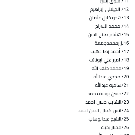
11/ شوق بشير
12/ الجيلاني إبراهيم
13/هجو خليل عثمان
14/ محمد السراج
15/هشام صلاح الدين
16نزارمحمدجمعة
17/ أحمد رضا دهيب
18/ امير علي ابونائب
19/محمد خلف الله
20/ مجدي عبدالله
21/ساميه عبدالله
22/حسن يوسف حمد
23/الشايب حسن احمد
24/انس كمال الدين احمد
25/الشيخ عبدالوهاب
26/مختار بخيت