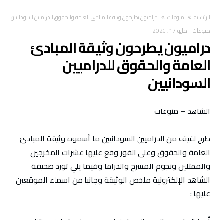
‫الرئيسية‬
منوعات
دراميون يطرحون وثيقة المبادئ العامة والحقوق للدراميين السودانيين
منوعات
-
مايو 17, 2020
دراميون يطرحون وثيقة المبادئ
العامة والحقوق للدراميين
السودانيين
الشاهد – منوعات
طرح لفيف من الدراميين السودانيين ما أسموه وثيقة المبادئ
العامة والحقوق وعلى الفور وقع عليها عشرات المخرجين
والممثلين ونجوم المسرح والدراما وفيما يلي تورد صحيفة
الشاهد الإلكترونية ملخص الوثيقة وجانبا من اسماء الموقعين
عليها :