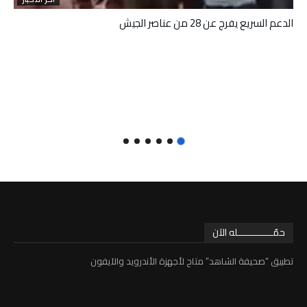
الدعم السريع يفرج عن 28 من عناصر الجيش
حمّـــــــــــــله الآن
تطبيق “صحيفة الشاهد” متاح لأجهزة الأندرويد والآيفون