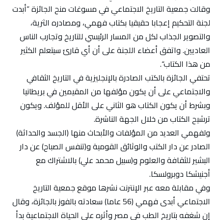
وقالت جمعية التاريخ الاجتماعي في مسوغات منح الجائزة ”أبدت
لجنة التحكيم إعجابا حقيقيا بكتاب فهمي، ومصادره الثرية،
والتصوير الجذاب لكل من المسار الرئيسي للتاريخ وتجارب الناس
العاديين. واتفق أعضاء اللجنة على أن أي قارئ سيتعلم الكثير
من هذا الكتاب“.
تحتفي الجائزة بالكتب الصادرة بالإنجليزية في التاريخ الثقافي
والاجتماعي على أن يكون مؤلفها من المقيمين في بريطانيا
وبشرط أن يكون الكتاب هو الثاني على الأقل للمؤلف. ويكون
ترشيح الكتاب من خلال الجهة الناشرة.
ولفهمي العديد من المؤلفات والأبحاث منها (الجسد والحداثة)
الصادر عن دار الكتب والوثائق القومية و(تنفس الصباح) عن دار
البشير للثقافة والعلوم و(سبيل محمد علي) بالاشتراك مع
أجنيشكا دوبرولسكا.
وفي مقابلة معه عبر الإنترنت نشرها موقع جمعية التاريخ
الاجتماعي أبدى فهمي (56 عاما) سعادته بالفوز بالجائزة، وقال
إن شغفه بتاريخ الطب في مصر وأثره على الحياة الاجتماعية بدأ