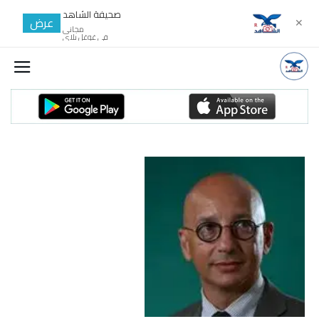
صحيفة الشاهد
عرض
✕
مجانى
في غوغل بلاي