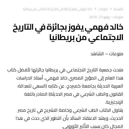
‫الرئيسية‬
منوعات
خالد فهمي يفوز بجائزة في التاريخ الاجتماعي من بريطانيا
منوعات
-
يونيو 23, 2020
خالد فهمي يفوز بجائزة في التاريخ
الاجتماعي من بريطانيا
منوعات – الشاهد
منحت جمعية التاريخ الاجتماعي في بريطانيا جائزتها لأفضل كتاب
هذا العام إلى المؤرخ المصري خالد فهمي، أستاذ الدراسات
العربية الحديثة بجامعة كمبردج، عن كتابه (السعي للعدالة:
القانون والطب الشرعي في مصر الحديثة) الصادر باللغة
الإنجليزية.
يتناول الكتاب الطب الشرعي وخاصة التشريح في تاريخ مصر
الحديث، ويفند الاعتقاد السائد بأن التطور الذي حدث في هذا
المجال كان بسبب التأثير الأوروبي.