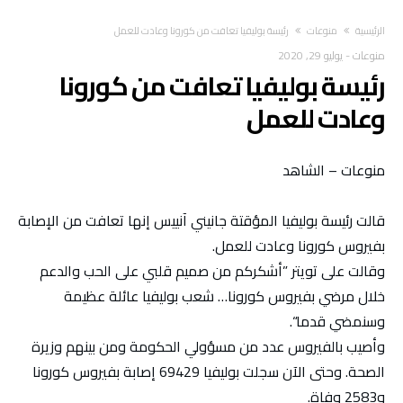
‫الرئيسية‬
منوعات
رئيسة بوليفيا تعافت من كورونا وعادت للعمل
منوعات
-
يوليو 29, 2020
رئيسة بوليفيا تعافت من كورونا
وعادت للعمل
منوعات – الشاهد
قالت رئيسة بوليفيا المؤقتة جانيني آنييس إنها تعافت من الإصابة
بفيروس كورونا وعادت للعمل.
وقالت على تويتر ”أشكركم من صميم قلبي على الحب والدعم
خلال مرضي بفيروس كورونا… شعب بوليفيا عائلة عظيمة
وسنمضي قدما“.
وأصيب بالفيروس عدد من مسؤولي الحكومة ومن بينهم وزيرة
الصحة. وحتى الآن سجلت بوليفيا 69429 إصابة بفيروس كورونا
و2583 وفاة.