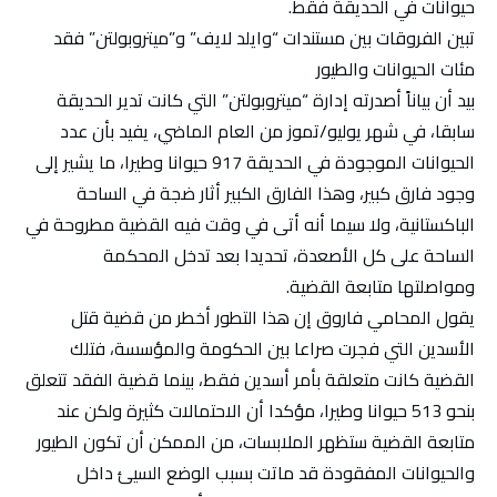
حيوانات في الحديقة فقط.
تبين الفروقات بين مستندات “وايلد لايف” و”ميتروبولتن” فقد
مئات الحيوانات والطيور
بيد أن بياناً أصدرته إدارة “ميتروبولتن” التي كانت تدير الحديقة
سابقا، في شهر يوليو/تموز من العام الماضي، يفيد بأن عدد
الحيوانات الموجودة في الحديقة 917 حيوانا وطيرا، ما يشير إلى
وجود فارق كبير، وهذا الفارق الكبير أثار ضجة في الساحة
الباكستانية، ولا سيما أنه أتى في وقت فيه القضية مطروحة في
الساحة على كل الأصعدة، تحديدا بعد تدخل المحكمة
ومواصلتها متابعة القضية.
يقول المحامي فاروق إن هذا التطور أخطر من قضية قتل
الأسدين التي فجرت صراعا بين الحكومة والمؤسسة، فتلك
القضية كانت متعلقة بأمر أسدين فقط، بينما قضية الفقد تتعلق
بنحو 513 حيوانا وطيرا، مؤكدا أن الاحتمالات كثيرة ولكن عند
متابعة القضية ستظهر الملابسات، من الممكن أن تكون الطيور
والحيوانات المفقودة قد ماتت بسبب الوضع السيئ داخل