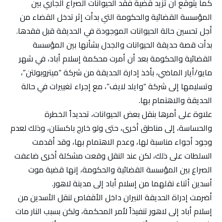
كما يتوقع أن تزيد قضية فقد الحيوانات الصراع الجاري بين
المؤسسة القضائية والحكومة التي بدأت إثر تدخل القضاء من
أجل تحسين حالة الحيوانات الموجودة في الحديقة قبل فقدها.
بدأت قصة حديقة الحيوانات والجدل بشأنها بين المؤسسة
القضائية والحكومة بعد أن أمرت محكمة إسلام أباد، في شهر
مايو/أيار الماضي، بأخذ إدارة الحديقة من شركة “ميتروبولتن”،
وتسليمها إلى شركة “وايلد لايف”، مع إجراء تغييرات في حالة
الحديقة والاهتمام بها.
علاوة على أمرها بنقل بعض الحيوانات، تحديداً الخطرة
والحساسة، إلى مناطق أخرى، حتى ولو خارج باكستان، وذلك لعدم
وجود أجواء مناسبة لها، وعدم الاهتمام بها، وقد أقدمت
السلطات على ذلك، لكن عند النقل وقعت مشكلة أخرى ضاعفت
الصراع بين المؤسسة القضائية والحكومة، إنها قضية موت
أسدين أثناء نقلهما من إسلام أباد إلى مدينة لاهور.
أضرمت إدراة الحديقة النيران داخل الأقفاص لنقل الأسدين من
إسلام أباد إلى لاهور تنفيذاً لأمر المحكمة، ولكن بسبب النار مات