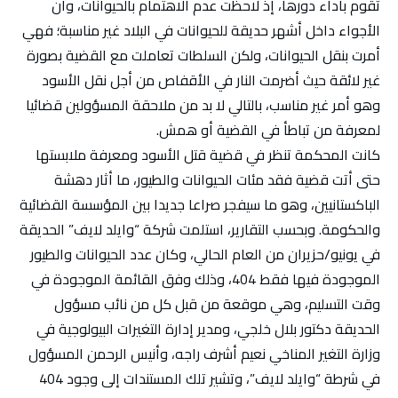
تقوم بأداء دورها، إذ لاحظت عدم الاهتمام بالحيوانات، وأن
الأجواء داخل أشهر حديقة للحيوانات في البلاد غير مناسبة؛ فهي
أمرت بنقل الحيوانات، ولكن السلطات تعاملت مع القضية بصورة
غير لائقة حيث أضرمت النار في الأقفاص من أجل نقل الأسود
وهو أمر غير مناسب، بالتالي لا بد من ملاحقة المسؤولين قضائيا
لمعرفة من تباطأ في القضية أو همش.
كانت المحكمة تنظر في قضية قتل الأسود ومعرفة ملابستها
حتى أتت قضية فقد مئات الحيوانات والطيور، ما أثار دهشة
الباكستانيين، وهو ما سيفجر صراعا جديدا بين المؤسسة القضائية
والحكومة. وبحسب التقارير، استلمت شركة “وايلد لايف” الحديقة
في يونيو/حزيران من العام الحالي، وكان عدد الحيوانات والطيور
الموجودة فيها فقط 404، وذلك وفق القائمة الموجودة في
وقت التسليم، وهي موقعة من قبل كل من نائب مسؤول
الحديقة دكتور بلال خلجي، ومدير إدارة التغيرات البيولوجية في
وزارة التغير المناخي نعيم أشرف راجه، وأنيس الرحمن المسؤول
في شرطة “وايلد لايف”، وتشير تلك المستندات إلى وجود 404