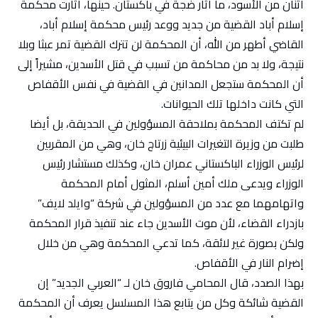
اثنان من الأسود، ما أثار ضجة في باكستان. حينها، أثارت محكمة
إسلام أباد القضية من جديد ووعد رئيس محكمة إسلام أباد،
القاضي أطهر من الله، أن المحكمة لن تترك القضية تمر عبثا وبلا
نتيجة، ولا بد من محاكمة من تسبب في قتل الأسدين، مشيراً إلى
أن المحكمة ستجعل المدانين في القضية في نفس الأقفاص
التي كانت داخلها تلك الحيوانات.
لم تكتف المحكمة بملاحقة المسؤولين في الحديقة، بل أيضا
طلبت من وزيرة التغيرات البيئية زرتاج خان، وهي من المقربين
لرئيس الوزراء الباكستاني عمران خان، وكذلك مستشار رئيس
الوزراء ويدعى ملك أمين أسلم، المثول أمام المحكمة
واتهامهما مع عدد من المسؤولين في شركة “وايلد لايف”
بازدراء القضاء، لأن موت الأسدين جاء عند تنفيذ قرار المحكمة
ولكن بصورة غير لائقة، كما تدعي المحكمة وهي من خلال
إضرام النار في الأقفاص.
بهذا الصدد، قال المحامي فاروق خان لـ “العربي الجديد” إن
القضية شائكة وكل من يتابع هذا المسلسل يعرف أن المحكمة