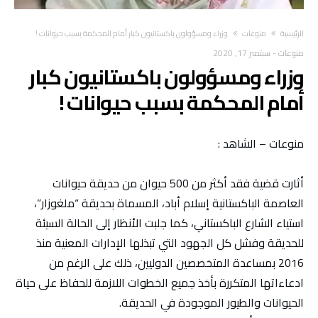
‫الرئيسية‬
منوعات
وزراء ومسؤولون باكستانيون كبار أمام المحكمة بسبب حيوانات !
منوعات
-
سبتمبر 17, 2020
وزراء ومسؤولون باكستانيون كبار
أمام المحكمة بسبب حيوانات !
منوعات – الشاهد :
أثارت قضية فقد أكثر من 500 حيوان من حديقة حيوانات
العاصمة الباكستانية إسلام أباد، المسماة بحديقة “ملغوزار”،
استياء الشارع الباكستاني، كما جلبت الأنظار إلى الحالة السيئة
للحديقة وفشل كل الجهود التي تبذلها الإدارات المعنية منذ
2016 بمساعدة المتخصصين الدوليين، ذلك على الرغم من
ادعاءاتها المتكررة بأخذ جميع الخطوات اللازمة للحفاظ على حياة
الحيوانات والطيور الموجودة في الحديقة.