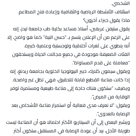
الشخصي.
استئناف الأنشطة الرياضية والثقافية وإعادة فتح المطاعم.
ماذا يقول خبراء آخرون؟
يقول ستيفن غريفين، أستاذ مساعد بكلية طب جامعة ليدز، إنه
على الرغم من أن الإعلان يتسم بـ “حسن النية” كما هو واضح، إلا
أنه ينطوي على ثغرات أخلاقية ولوجستية وعلمية كبيرة.
الفئات الضعيفة موجودة في جميع مجالات الحياة ويستحقون
“معاملة على قدم المساواة”.
ويقول سيمون كلارك، خبير البيولوجيا الخلوية بجامعة ريدنغ، إنه
إذا كانت مناعة القطيع قابلة للتحقيق، فهي تظل غير واضحة.
ويضيف: “ستكون هناك حاجة إلى مناعة طبيعية ومستمرة توفر
الوقاية من المرض”.
ويقول: “لا نعرف مدى فعالية أو استمرار مناعة الأشخاص بعد
الإصابة بالعدوى”.
ويشير البعض إلى أن السيناريو الأكثر احتمالا هو أن المناعة ليست
طويلة الأجل، بيد أن عودة الإصابة في المستقبل ستكون أكثر