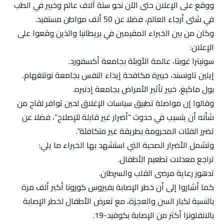
ووقع على الإعلان حتى الآن نحو ستة آلاف عالم وخبير في الطب
في شتى أرجاء العالم، فضلا عن 50 ألف مواطن مستفيد.
وكان من بين الخبراء المقيمين في بريطانيا والذين وقعوا على
الإعلان:
سونيترا غوبتا، عالمة الأوبئة بجامعة أكسفورد.
إيلين تاونسند، خبيرة مكافحة إيذاء النفس بجامعة نوتنغهام.
بول ماكيغ، خبير تأثير الأمراض بجامعة إدنبره.
وقالوا إن مواصلة تطبيق سياسات الإغلاق لحين توافر لقاح من
شأنه أن يتسبب في حدوث “أضرار غير قابلة للإصلاح”، فضلا عن
تضرر الفئات المحرومة بطريقة غير متكافئة”.
وتشمل الأضرار الصحية التي استشهد بها الخبراء ما يلي:
تراجع معدلات تطعيم الأطفال.
تدهور رعاية مرضى القلب والسرطان.
كما أشاروا إلى أن خطر الإصابة بفيروس كورونا أكبر ألف مرة
بالنسبة لكبار السن والعجزة، مع تعرض الأطفال لخطر الإصابة
بالانفلونزا أكثر من الإصابة بكوفيد-19.