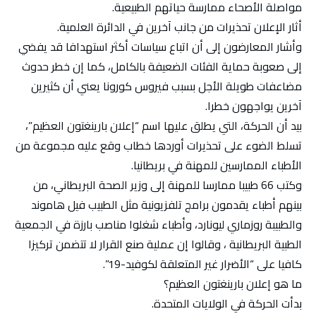
مواصلة الأصحاء ممارسة حياتهم الطبيعية.
أثار الإعلان تحذيرات من جانب آخرين في الدائرة العلمية.
وأشار المعارضون إلى أن اتباع سياسات أكثر استهدافا قد يفضي
إلى صعوبة حماية الفئات الضعيفة بالكامل، كما إن خطر حدوث
مضاعفات طويلة الأجل بسبب فيروس كورونا يعني أن كثيرين
آخرين يواجهون خطرا.
بيد أن الحركة، التي يطلق عليها اسم “إعلان بارينغتون العظيم”،
تسلط الضوء على تحذيرات أوردها خطاب وقع عليه مجموعة من
الأطباء الممارسين للمهنة في بريطانيا.
وكتب 66 طبيبا ممارسا للمهنة إلى وزير الصحة البريطاني، من
بينهم أطباء يقدمون برامج تلفزيونية مثل الطبيب فيل هاموند
والطبيبة روزماري ليونارد، وأطباء شغلوا مناصب بارزة في الجمعية
الطبية البريطانية ، وقالوا إن عملية صنع القرار لا تتضمن تركيزا
كافيا على “الأضرار غير المتعلقة لكوفيد-19”.
ما هو إعلان بارينغتون العظيم؟
بدأت الحركة في الولايات المتحدة.