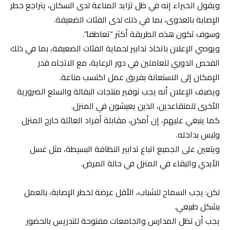
ويقول الخبراء إنه في ظل تزايد المناعة لدى السكان، يتراجع ​​خطر
الإصابة بالعدوى، بما في ذلك لدى الفئات الضعيفة.
وسوف تكون هذه الطريقة أكثر “تعاطفا”.
ويوصي الإعلان باتخاذ تدابير لحماية الفئات الضعيفة، بما في ذلك
الفحص الدوري للعاملين في دور الرعاية، مع الاتجاه قدر
الإمكان إلى الاستعانة بفريق عمل اكتسب مناعة.
ويضيف الإعلان أنه يجب توفير منتجات البقالة والسلع الضرورية
الأخرى للمتقاعدين، الذين يعيشون في المنزل.
كما ينبغي عليهم، إن أمكن، مقابلة أفراد العائلة خارج المنزل
وليس بداخله.
ويتعين على الجميع اتباع تدابير النظافة البسيطة، مثل غسل
الأيدي والبقاء في المنزل في حالة المرض.
لكن: يجب السماح للشباب، الأقل عرضة لخطر الإصابة، بالعمل
بشكل طبيعي.
يجب أن تظل المدارس والجامعات مفتوحة للتدريس بالحضور