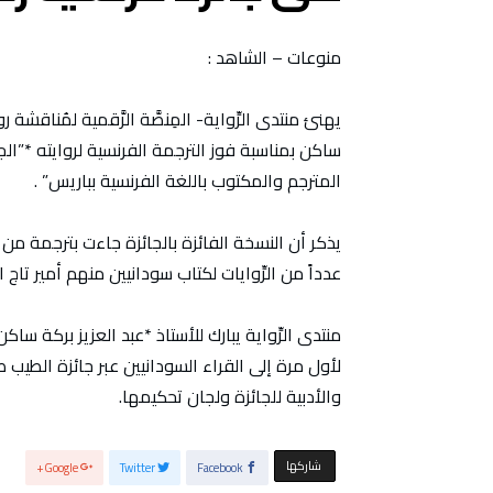
منوعات – الشاهد :
يهنئ منتدى الرِّواية- المِنصَّة الرَّقمية لمُناقشة رو
ساكن بمناسبة فوز الترجمة الفرنسية لروايته *”الج
المترجم والمكتوب باللغة الفرنسية بباريس” .
يذكر أن النسخة الفائزة بالجائزة جاءت بترجمة من
عدداً من الرِّوايات لكتاب سودانيين منهم أمير تا
منتدى الرِّواية يبارك للأستاذ *عبد العزيز بركة ساكن
والأدبية للجائزة ولجان تحكيمها.
‫‫ شاركها‬
Google+
Twitter
Facebook