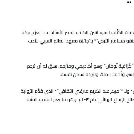
ايات الكُتَّاب السودانيين الكاتب الكبير الأستاذ عبد العزيز بركة
نقو مسامير الأرض”* بـ”جائزة معهد العالم العربي للأدب
 “كْزافيهْ لُوفان” وهو أكاديمي ومترجم، سبق له أن ترجم
ج السر، وأحمد الملك ولبركة ساكن نفسه.
* ولـ *”مركز عبد الكريم ميرغني الثقافي”* الذي قدَّم الرِّواية
لأول مرة إلى القراء السودانيين عبر جائزة الطيب صالح للإبداع الروائي عام ٢٠٠٣م، وهو ما يعزز القيمة الفنية