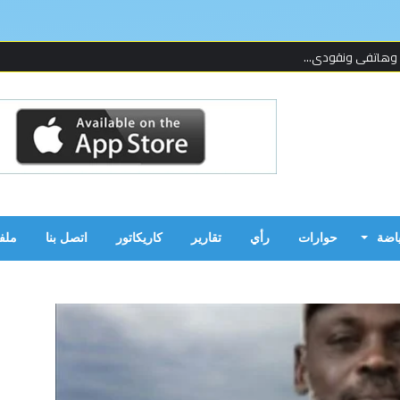
 وهاتفي ونقودي...
 لإحدى المنظما...
 على قدمين!...
ن بالحرب...
ياضة
حوارات
رأي
تقارير
كاريكاتور
اتصل بنا
ملف