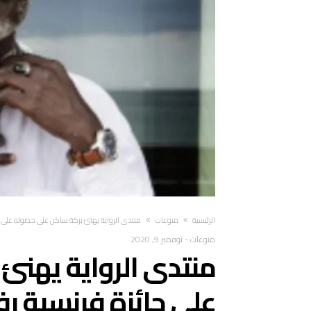
‫الرئيسية‬
منوعات
منتدى الرواية يهنئ بركة ساكن على حصوله على 
منوعات
-
نوفمبر 9, 2020
منتدى الرواية يهنئ
على جائزة فرنسية ر