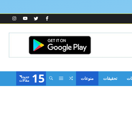
15
‫جديدة‬
ات
تحقيقات
منوعات
‫مقالات‬