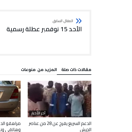
الأحد 15 نوفمبر عطلة رسمية
‫مقالات ذات صلة‬
‫المزيد من ‬ منوعات
آخر الأخبار
آخر الأخبار
 وافقا على هدنة
الدعم السريع يفرج عن 28 من عناصر
مراهقو الدع
الجيش
وهاتفي ون