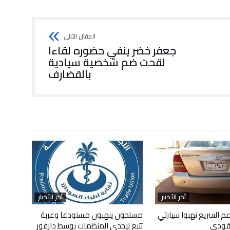
جعفر خضر ينفي حضوره لقاءا
لقحت ضم شخصية سيادية
بالقضارف
آخر الأخبار
آخر الأخبار
م السريع نهبوا سيارتي
مسلحون ينهبون مستودعا وعربة
قودي
تتبع لإحدى المنظمات بوسط دارفور
أبريل