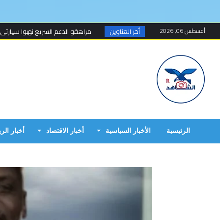
أغسطس 06, 2026
أخر العناوين
مراهقو الدعم السريع نهبوا سيارتي
مسلحون ينهبون مستودعا وعربة تتبع
أخطاء البرهان الكارثية في حرب 15 أبريل...
مبارك الفاضل.. الخزي و العار يمشيان
البرهان وحميدتي وافقا على هدنة 7 أيام تبدأ 4 م...
إنتهى عهد تهديد المواطنين السودانيي
الرئيسية
الأخبار السياسية
أخبار الاقتصاد
أخبار الر