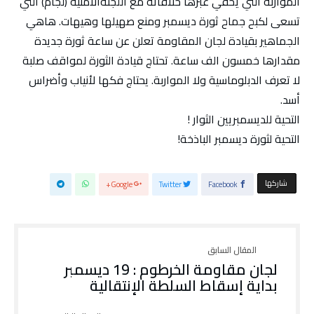
المواربة التي يخفي عبرها خلافاته مع اللجنةالأمنية (لجام) التي
تسعى لكبح جماح ثورة ديسمبر ومنع صهيلها وهيهات. هاهي
الجماهير بقيادة لجان المقاومة تعلن عن ساعة ثورة جديدة
مقدارها خمسون الف ساعة. تحتاج قيادة الثورة لمواقف صلبة
لا تعرف الدبلوماسية ولا المواربة. يحتاج فكها لأنياب وأضراس
أسد.
التحية للديسمبريين الثوار !
التحية لثورة ديسمبر الباذخة!
‫‫ شاركها‬
Google+
Twitter
Facebook
لجان مقاومة الخرطوم : 19 ديسمبر
بداية إسقاط السلطة الإنتقالية