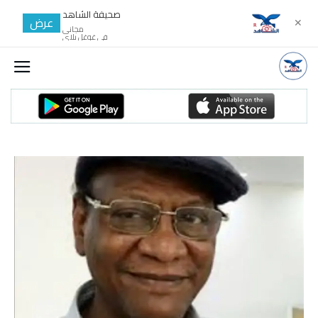
صحيفة الشاهد
عرض
✕
مجانى
في غوغل بلاي