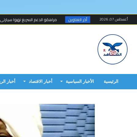
أغسطس 07, 2026
أخر العناوين
مراهقو الدعم السريع نهبوا سيارتي
مسلحون ينهبون مستودعا وعربة تتبع
أخطاء البرهان الكارثية في حرب 15 أبريل...
مبارك الفاضل.. الخزي و العار يمشيان
البرهان وحميدتي وافقا على هدنة 7 أيام تبدأ 4 م...
إنتهى عهد تهديد المواطنين السودانيي
الرئيسية
الأخبار السياسية
أخبار الاقتصاد
أخبار الر