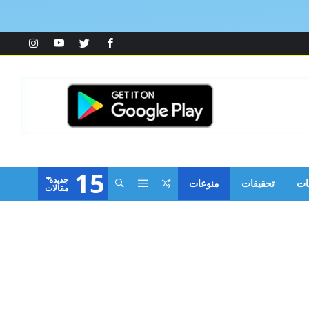
15
‫جديدة‬
ات
تحقيقات
منوعات
‫مقالات‬