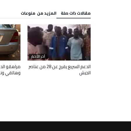
‫مقالات ذات صلة‬
‫المزيد من ‬ منوعات
آخر الأخبار
آخر الأخبار
 وافقا على هدنة
الدعم السريع يفرج عن 28 من عناصر
مراهقو الدع
الجيش
وهاتفي ون