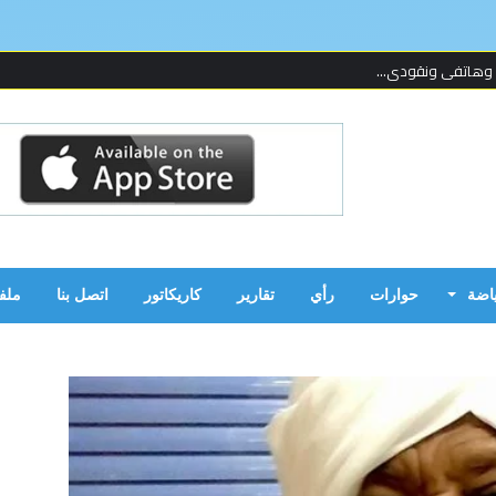
 وهاتفي ونقودي...
 لإحدى المنظما...
 على قدمين!...
ن بالحرب...
ياضة
حوارات
رأي
تقارير
كاريكاتور
اتصل بنا
ملف