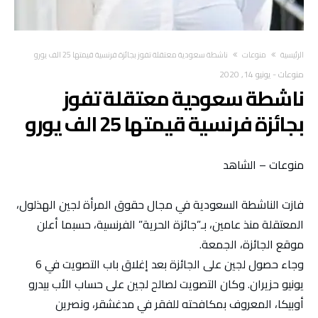
‫الرئيسية‬
منوعات
ناشطة سعودية معتقلة تفوز بجائزة فرنسية قيمتها 25 الف يورو
منوعات
-
يونيو 14, 2020
ناشطة سعودية معتقلة تفوز
بجائزة فرنسية قيمتها 25 الف يورو
منوعات – الشاهد
فازت الناشطة السعودية في مجال حقوق المرأة لجين الهذلول،
المعتقلة منذ عامين، بـ”جائزة الحرية” الفرنسية، حسبما أعلن
موقع الجائزة، الجمعة.
وجاء حصول لجين على الجائزة بعد إغلاق باب التصويت في 6
يونيو حزيران. وكان التصويت لصالح لجين على حساب الأب بيدرو
أوبيكا، المعروف بمكافحته للفقر في مدغشقر، ونصرين