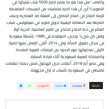
وأضاف: “هل هذا هو ما يفسر اختيار 5500 شاب شاركوا في
التصويت؟ أرى أن هذا الخيار متماسك: من المسيرات المناهضة
لأزمة المناخ في العام الماضي إلى التعبئة ضد العنصرية وعنف
الشرطة بعد المعاناة الرهيبة لجورج فلويد في مينيابوليس، شباب
العالم في خط الدفاع للدفاع عن القيم العالمية، الحرية أولاً
وقبل كل شيء”. ولجين، المولودة في 1989، ناشطة سعودية
في مجال حقوق المرأة. وفي 2014، ألقي القبض عليها للمرة
الأولى لمحاولتها عبور الحدود بين الإمارات العربية المتحدة
والمملكة العربية السعودية أثناء قيادة السيارة.
وفي مايو أيار 2018، اُعتقلت لجين الهذلول ضمن حملة اعتقالات
لناشطين في السعودية، لأسباب لا تزال مجهولة.
‫‫ شاركها‬
Google+
Twitter
Facebook