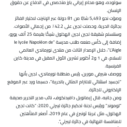
سوتوده، وهو محام إيراني بارز متخصص في الدفاع عن حقوق
الإنسان.
وصوَت نحو 5,493 شابًا من 81 دولة عبر الإنترنت لاختيار الفائز
بجائزة الحرية. وحصلت لجين على 42.2٪ من إجمالي الأصوات.
وستتسلم شقيقة لجين لجين الهذلول شيكًا بقيمة 25 ألف يورو،
إضافة إلى كأس صنعه طلاب مدرسة “le lycée Napoléon de
L’Aigle”، خلال الإصدار الثالث من منتدى نورماندي العالمي
للسلام، في 1 و2 أكتوبر تشرين الأول المقبل في مدينة كاين
الفرنسية.
ووصف هيرفي مورين، رئيس منطقة نورماندي، لجين بأنها
“تجسيد استثنائي للالتزام المثالي بالحرية”، حسبما ورد عبر الموقع
الإلكتروني للجائزة.
ومن جانبه، قال إيمانويل دافيدنكوف، نائب مدير التحرير صحيفة
“لوموند” ورئيس لجنة تحكيم جائزة ليبرتي 2020: “كانت لجين
الهذلول، مثل غريتا ثونبرغ في عام 2019، أصغر المتأهلين
للمنافسة النهائية في جائزة ليبرتي”.