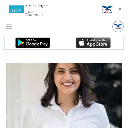
صحيفة الشاهد
عرض
✕
مجانى
في غوغل بلاي