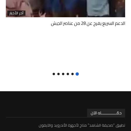
آخر الأخبار
الدعم السريع يفرج عن 28 من عناصر الجيش
حمّـــــــــــــله الآن
تطبيق “صحيفة الشاهد” متاح لأجهزة الأندرويد والآيفون