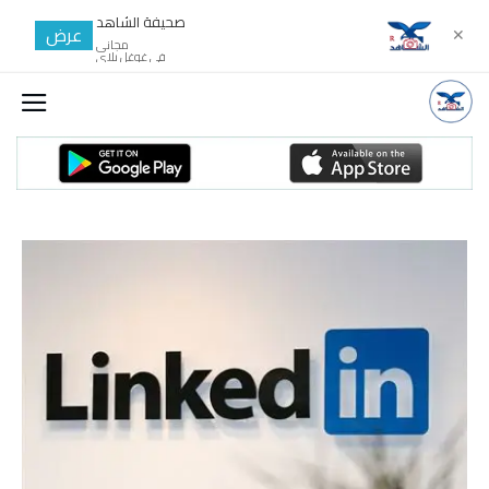
صحيفة الشاهد
عرض
✕
مجانى
في غوغل بلاي