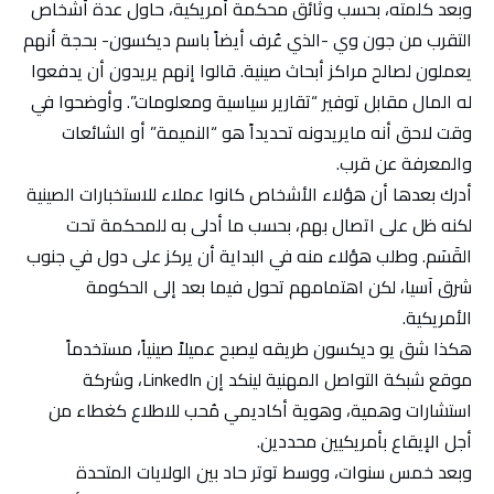
وبعد كلمته، بحسب وثائق محكمة أمريكية، حاول عدة أشخاص
التقرب من جون وي -الذي عُرف أيضاً باسم ديكسون- بحجة أنهم
يعملون لصالح مراكز أبحاث صينية. قالوا إنهم يريدون أن يدفعوا
له المال مقابل توفير “تقارير سياسية ومعلومات”. وأوضحوا في
وقت لاحق أنه مايريدونه تحديداً هو “النميمة” أو الشائعات
والمعرفة عن قرب.
أدرك بعدها أن هؤلاء الأشخاص كانوا عملاء للاستخبارات الصينية
لكنه ظل على اتصال بهم، بحسب ما أدلى به للمحكمة تحت
القَسَم. وطلب هؤلاء منه في البداية أن يركز على دول في جنوب
شرق آسيا، لكن اهتمامهم تحول فيما بعد إلى الحكومة
الأمريكية.
هكذا شق يو ديكسون طريقه ليصبح عميلاً صينياً، مستخدماً
موقع شبكة التواصل المهنية لينكد إن LinkedIn، وشركة
استشارات وهمية، وهوية أكاديمي مُحب للاطلاع كغطاء من
أجل الإيقاع بأمريكيين محددين.
وبعد خمس سنوات، ووسط توتر حاد بين الولايات المتحدة