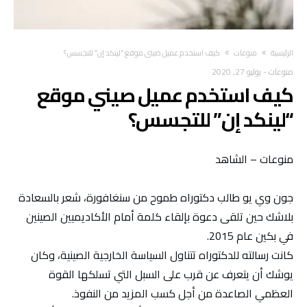
‫الرئيسية‬
منوعات
كيف استخدم عميل صيني موقع “لينكد إن” للتجسس؟
منوعات
-
يوليو 27, 2020
كيف استخدم عميل صيني موقع
“لينكد إن” للتجسس؟
منوعات – الشاهد
جون وي يو طالب دكتوراه طموح من سنغافورة، شعر بالسعادة
بلاشك حين تلقى دعوة بإلقاء كلمة أمام الأكاديميين الصينين
في بكين عام 2015.
كانت رسالته للدكتوراه تتناول السياسة الخارجية الصينية، وكان
يوشك أن يتعرف عن قرب على السبل التي تسلكها القوة
العظمي الصاعدة من أجل كسب المزيد من النفوذ.