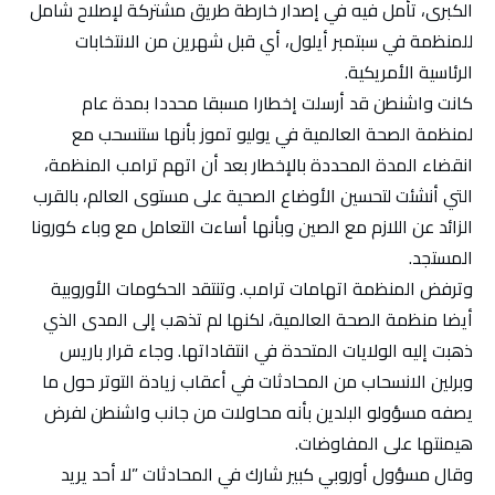
الكبرى، تأمل فيه في إصدار خارطة طريق مشتركة لإصلاح شامل
للمنظمة في سبتمبر أيلول، أي قبل شهرين من الانتخابات
الرئاسية الأمريكية.
كانت واشنطن قد أرسلت إخطارا مسبقا محددا بمدة عام
لمنظمة الصحة العالمية في يوليو تموز بأنها ستنسحب مع
انقضاء المدة المحددة بالإخطار بعد أن اتهم ترامب المنظمة،
التي أنشئت لتحسين الأوضاع الصحية على مستوى العالم، بالقرب
الزائد عن اللازم مع الصين وبأنها أساءت التعامل مع وباء كورونا
المستجد.
وترفض المنظمة اتهامات ترامب. وتنتقد الحكومات الأوروبية
أيضا منظمة الصحة العالمية، لكنها لم تذهب إلى المدى الذي
ذهبت إليه الولايات المتحدة في انتقاداتها. وجاء قرار باريس
وبرلين الانسحاب من المحادثات في أعقاب زيادة التوتر حول ما
يصفه مسؤولو البلدين بأنه محاولات من جانب واشنطن لفرض
هيمنتها على المفاوضات.
وقال مسؤول أوروبي كبير شارك في المحادثات ”لا أحد يريد