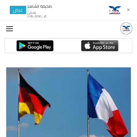
صحيفة الشاهد
عرض
✕
مجانى
في غوغل بلاي