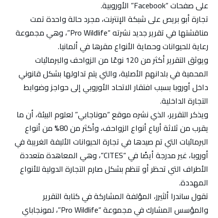
على صفحات “Facebook” الأوروبية.
تجارة أبو بريص على شبكة الإنترنت، مجرد حالة واحدة تمت
مناقشتها في تقرير جديد نشرته “Pro Wildlife”، وهي مجموعة
رعاية للحيوانات وحماية الأنواع مقرها في ألمانيا.
ويوثق التقرير أكثر من 120 نوعًا من الزواحف والبرمائيات
المحمية في بلدانهم الأصلية، والتي يتم تداولها بشكل قانوني
داخل أوروبا بسبب افتقار الاتحاد الأوروبي إلى حواجز وضوابط
التجارة الداخلية.
ويذكر التقرير، الذي نشره موقع “موناجابي” لعلوم البيئة، أن ما
يقرب من ثلاثة أرباع أنواع الزواحف، وأكثر من 80% من أنواع
البرمائيات التي تم صيدها في تجارة الحيوانات الأليفة الغريبة في
أوروبا، غير مدرجة أيضًا في “CITES”، وهي المعاهدة متعددة
الأطراف التي تحظر أو تنظم بشكل صارم التجارة الدولية للأنواع
المهددة.
تقول ساندرا ألثيرر، المؤلفة المشاركة في كتابة التقرير
والمؤسس المشارك في مجموعة “Pro Wildlife”، لمونجاباي