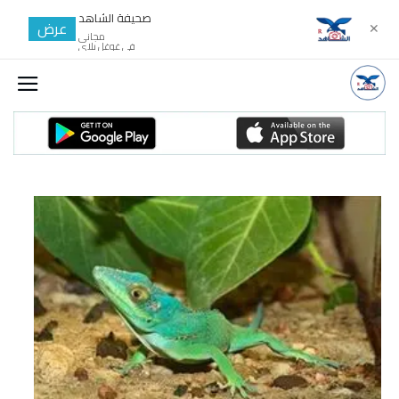
صحيفة الشاهد
عرض
✕
مجانى
في غوغل بلاي