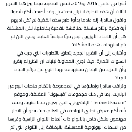
نُشرا في عامي 2014 و2016، نفس القضية، فيما يبرز هذا التقرير
الثالث أن هذه التجارة لا تزال تحدث، بل وقد أصبحت أكثر شمولاً.
وتقول ساندرا، إنه عندما بدأوا طرح هذه القضية لم تكن لديهم
أية فكرة لإنتاج سلسلة لمناقشة للقضية بكاملها، لكن المشكلة
هي أن الاتحاد الأوروبي ليس مرنًا سياسياً للغاية، وحتى الآن لم
يتم استهداف هذه المشكلة”.
وأشارت إلى أن التقرير الجديد يتعلق بالتطورات التي جرت في
السنوات الأخيرة، حيث تجري المحاولة لإثبات ان الكثير لم يتغير،
وأن المزيد من البلدان مستهدفة بهذا النوع من جرائم الحياة
البرية”.
وتراقب ساندرا وزملاؤها في المجموعة بانتظام منصات البيع عبر
الإنترنت، بما في ذلك مجموعات “فيسبوك” المغلقة، وموقع
“Terraristika.com” الإلكتروني، الذي يعرض حدثا سنويا، وصف
بأنه أكبر معرض تجاري للزواحف في العالم، حيث يبدو أن التجار
مهتمون بشكل خاص بالأنواع ذات أنماط الألوان الزاهية وغيرها
من السمات البيولوجية المدهشة، بالإضافة إلى الأنواع التي تم