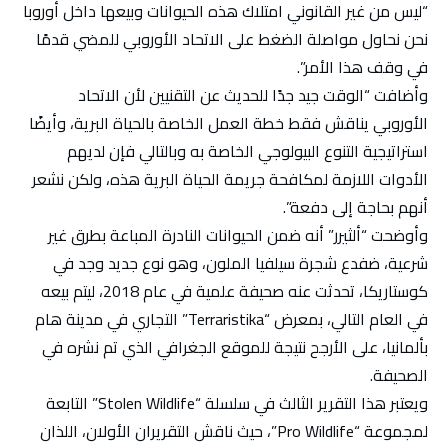
“ليس من غير القانوني امتلاك هذه الحيوانات وبيعها داخل أوروبا
نحن نحاول مواصلة الضغط على الاتحاد الأوروبي للمضي قدمًا
في وقف هذا الأمر”.
وأضافت “الوقت جيد جدًا للحديث عن التقنيين لأن الاتحاد
الأوروبي يناقش فقط خطة العمل الخاصة بالحياة البرية، وأيضًا
استراتيجية التنوع البيولوجي الخاصة به وبالتالي فإن لديهم
الأدوات اللازمة لمكافحة جريمة الحياة البرية هذه، ولكن نشعر
أنهم بحاجة إلى دفعة”.
وأوضحت “ألثيرر” أنه ضمن الحيوانات النادرة المباعة بطرق غير
شرعية، ضفدع شجرة سيلفيا الملون، وهو نوع جديد وجد في
كوستاريكا، تحدثت عنه صحيفة علمية في عام 2018، ليتم بيعه
في العام التالي، بمعرض “Terraristika” التجاري في مدينة هام
بألمانيا، على الأرجح نتيجة للموقع الجغرافي الذي تم نشره في
الصحيفة.
ويعتبر هذا التقرير الثالث في سلسلة “Stolen Wildlife” التابعة
لمجموعة “Pro Wildlife”، حيث ناقش التقريران الأولان، اللذان