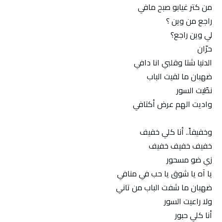
من كتر غيابو صبح مافي
راجع من وين ؟
لي وين راجع؟
حرّان
الدنيا شتا وقلبي انا دافي
ضهبان ما لقيت الباب
نطّيت السور
واديت الهم عرض أكتافي
وخفيفاً.. أنا كلي خفيف
خفيف خفيف خفيف
زي ضو مسحور
يا آه يا شوق يا حب في منافي
ضهبان ما شفت الباب من تاني
ولا راعيت السور
أنا كلي حبور