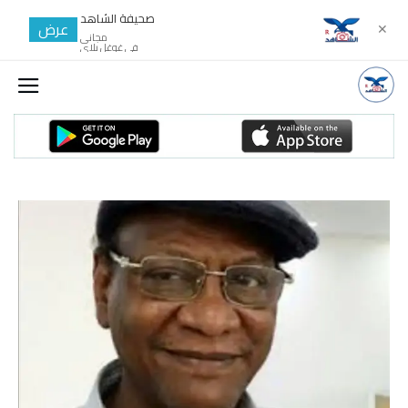
صحيفة الشاهد
عرض
✕
مجانى
في غوغل بلاي