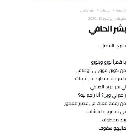
‫الرئيسية‬
منوعات
بشر الحافي
منوعات
-
نوفمبر 10, 2020
بشر الحافي
بشرى الفاضل :
يا قمراً نورو وبلورو
من كونن فوق لي أوصافي
يا موجة مقطرة من غيمات
لي بحر الريد الصافي
راجع لي وين؟ أنا راجع ليه؟
من رفقة معاك في عصير معمور
في حدايق ما بتنشاف
ببلد مخطوف
ماليهو سقوف