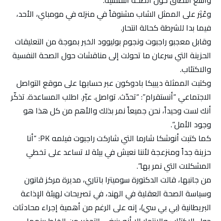
وعُثِر على الممثل الشاب مشنوقاً في منزله في مومباي، الأحد،
فيما بدا للشرطة كحالة انتحار.
وقابل معجبو راجبوت ونجوم بوليوود الخبر بموجة من التعليقات
الحزينة التي سرعان ما تحولت إلى مناقشات حول الصحة النفسية
والاكتئاب.
وكتبت الممثلة ديبيكا بادوكون عبر حسابها على موقع التواصل
الاجتماعي “أنستقرام”: “تحدّث. تواصل. عبّر. اطلب المساعدة. تذكّر
أنك لست وحيداً، نحن جميعاً نمر بذلك والأهم من كل هذا هو
وجود الأمل”.
كما كتبت أنوشكا شارما التي شاركت راجبوت فيلمه PK: “أنا
حزينة جداً ومنزعجة لأننا نعيش في بيئة لا تساعد على تخطي
المشكلات التي نمر بها”.
من جانبها، قالت الدكتورة سوميترا باتاري، مديرة مركز قانون
وسياسة الصحة العقلية في الهند، في تصريحات لهيئة الإذاعة
البريطانية (بي بي سي)، إنه على الرغم من أهمية إجراء محادثات
حول الاكتئاب والانتحار إلا أنه ينبغي التحذير من الخلط بينهما.