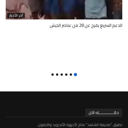
آخر الأخبار
الدعم السريع يفرج عن 28 من عناصر الجيش
حمّـــــــــــــله الآن
تطبيق “صحيفة الشاهد” متاح لأجهزة الأندرويد والآيفون