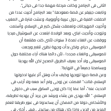
الثانى فى البرنامج وكانت مرحلة مهمة جدا فى حياتى”.
وتابعت جينيفر عن قصة صعودها:” بعد البرنامج أحييت عددا من
الحفلات الفنية فى دول عربية وأوروبية، وعشت فترة فى المغرب
وأحييت المهرجانات وتعمقت بشكل كبير فى الإسلام، وأسلمت
وتزوجت وأنجبت ابنتى، وبعد الولادة ابتعدت عن السوشيال ميديا
ووقفت عن الغناء لمدة 3 سنوات لأننى كنت مقتنعة أن
الموسيقى حرام، ولكن بدأت وجهة نظرى تتغير ورجعت
للموسيقى والغناء مجددا ، لأن دائما هناك آراء مختلفة حول
الموسيقى ولا أحد يعرف الطريق الصحيح لكن الله يهدينا
ويسامحنا جميعاً فى النهاية”.
وعن قصة حبها لزوجها وكيف بدأت وهل أثر عليها لدخولها
الإسلام، قالت:” انفصلت عن زوجى ولم أعد معه ولا أرغب فى
الحديث عنه”، أما عما إذا كان زوجى السابق سبب فى دخولى
الإسلام، ” الله يهدى من يشاء ويرشد من يريد أن يهديه لطريقه،
والأشخاص حولنا من الممكن أن يساعدونا فى عبور طريقنا لتعلم
المزيد من الدين، واذا كان هناك من ساعدنى فهى أختى فى