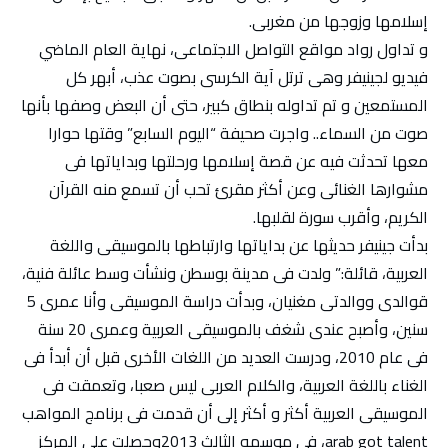
إسلامها وزوجها من مغربى.
و تداول رواد مواقع التواصل الاجتماعى، نهاية العام الماضي
فيديو لجينيفر وهى ترتل آية الكرسى بصوت عذب، أبهر كل
المستمعين و تم تداوله بنطاق كبير، حتى أن البعض وصفها بأنها
صوت من السماء.. واجرت صحيفة “اليوم السابع” وقتها حوارا
معها تحدثت فيه عن قصة إسلامها ورحلتها وبداياتها فى
مشوارها الغنائى وعن أكثر مقرئ تحب أن تسمع منه القرآن
الكريم، وأقرب سورة لقلبها.
بدأت جينيفر حديثها عن بداياتها وارتباطها بالموسيقى واللغة
العربية، قائلة:” ولدت فى مدينة بوسطن ونشأت وسط عائلة فنية،
قوالدى ووالدتى مغنيان، وبدأت دراسة الموسيقى وأنا عمرى 5
سنين، وأصبح عندى شغف بالموسيقى العربية وعمرى 20 سنة
فى عام 2010، ودرست العديد من اللغات الأخرى قبل أن أبدأ فى
الغناء باللغة العربية، والكلام العربى ليس صعبا، وتعمقت فى
الموسيقى العربية أكثر و أكثر إلى أن قدمت فى برنامج المواهب
arab got talent، فى موسمه الثالث 2013وحصلت على المركز