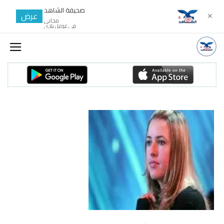
صحيفة الشاهد
عرض
✕
مجانى
في غوغل بلاي