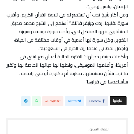
الإيمان، وليس زوجى”.
وعن أكثر شيخ تحب أن تستمع له فى تلاوة القرآن الكريم، وأقرب
سورة لقلبها، ردت جينيفر قائلة:” أستمع إلى الشيخ محمد صديق
المنشاوى فهو المفضل لدى، وأحب سورة يوسف وسورة
التكوير، وكل سورة لها أهمية في أوقات مختلفة فى الحياة،
وأجمل لحظاتى عندما زرت الحرم فى السعودية”.
وأكملت جينيفر حديثها:” الفترة الحالية أعيش مع ابنتى فى
أمريكا، وأعلمها الموسيقى، ولكنها لها حياتها الخاصة بها وتقرر
ما تريد بشأن مستقبلها، مطربة أم دكتورة أو حتى راقصة ،
سأساعدها فى قرارها”.
‫‫ شاركها‬
Google+
Twitter
Facebook