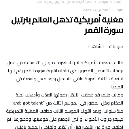
‫الرئيسية‬
منوعات
مغنية أمريكية تذهل العالم بترتيل سورة القمر
منوعات
-
أغسطس 24, 2020
مغنية أمريكية تذهل العالم بترتيل
سورة القمر
منوعات – الشاهد :
قالت المغنية الأمريكية انها استغرقت حوالي 20 ساعة في عمل
بروفات للتسجيل المصور الذي نشرته لتلاوة سورة القمر رغم انها
لا تعرف اللغة العربية ولقي التسجيل ردود فعل واسعة في
الميديا
وكانت جنبفر قد خطفت الأنظار بصوتها العذب وأذهلت لجنة
الحكام وكل الحضور فى الموسم الثالث من “arab got talent”،
منذ سنوات، وبعد انتهاء الموسم الثالث خطفت المغنية الأمريكية
جينيفر جراوت الأضواء، وأثنى الجميع على موهبتها وحضورها، ثم
اختفت فترة عن الأنظار قبل أن تظهر وتفاجئ الجميع بإعلان